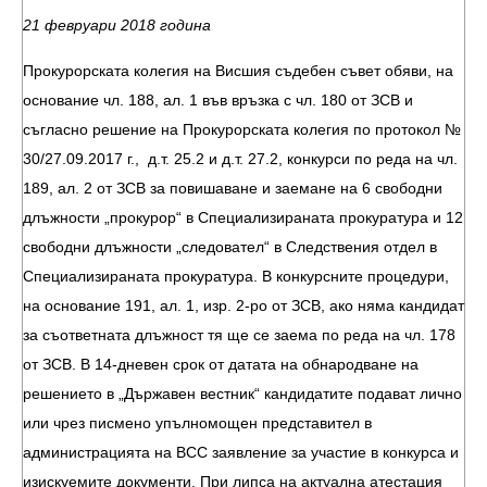
21 февруари 2018 година
Прокурорската колегия на Висшия съдебен съвет обяви, на
основание чл. 188, ал. 1 във връзка с чл. 180 от ЗСВ и
съгласно решение на Прокурорската колегия по протокол №
30/27.09.2017 г., д.т. 25.2 и д.т. 27.2, конкурси по реда на чл.
189, ал. 2 от ЗСВ за повишаване и заемане на 6 свободни
длъжности „прокурор“ в Специализираната прокуратура и 12
свободни длъжности „следовател“ в Следствения отдел в
Специализираната прокуратура. В конкурсните процедури,
на основание 191, ал. 1, изр. 2-ро от ЗСВ, ако няма кандидат
за съответната длъжност тя ще се заема по реда на чл. 178
от ЗСВ. В 14-дневен срок от датата на обнародване на
решението в „Държавен вестник“ кандидатите подават лично
или чрез писмено упълномощен представител в
администрацията на ВСС заявление за участие в конкурса и
изискуемите документи. При липса на актуална атестация