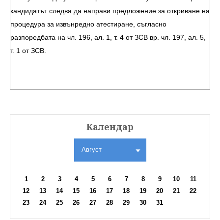
кандидатът следва да направи предложение за откриване на
процедура за извънредно атестиране, съгласно
разпоредбата на чл. 196, ал. 1, т. 4 от ЗСВ вр. чл. 197, ал. 5,
т. 1 от ЗСВ.
Календар
Август
1
2
3
4
5
6
7
8
9
10
11
12
13
14
15
16
17
18
19
20
21
22
23
24
25
26
27
28
29
30
31