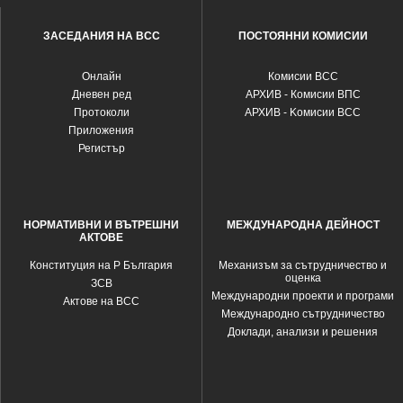
ЗАСЕДАНИЯ НА ВСС
ПОСТОЯННИ КОМИСИИ
Oнлайн
Комисии ВСС
Дневен ред
АРХИВ - Комисии ВПС
Протоколи
АРХИВ - Kомисии ВСС
Приложения
Регистър
НОРМАТИВНИ И ВЪТРЕШНИ
МЕЖДУНАРОДНА ДЕЙНОСТ
АКТОВЕ
Конституция на Р България
Механизъм за сътрудничество и
оценка
ЗСВ
Международни проекти и програми
Актове на ВСС
Международно сътрудничество
Доклади, анализи и решения