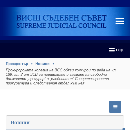
ОЩЕ
Пресцентър
Новини
Прокурорската колегия на ВСС обяви конкурси по реда на чл.
189, ал. 2 от ЗСВ за повишаване и заемане на свободни
длъжности „прокурор“ и „следовател“ Специализираната
прокуратура и следствения отдел към нея
Новини