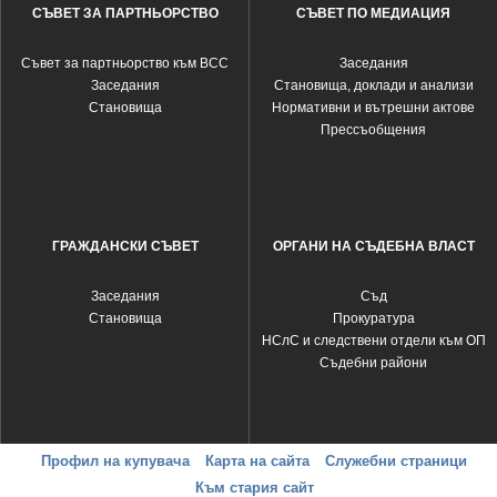
СЪВЕТ ЗА ПАРТНЬОРСТВО
СЪВЕТ ПО МЕДИАЦИЯ
Съвет за партньорство към ВСС
Заседания
Заседания
Становища, доклади и анализи
Становища
Нормативни и вътрешни актове
Прессъобщения
ГРАЖДАНСКИ СЪВЕТ
ОРГАНИ НА СЪДЕБНА ВЛАСТ
Заседания
Съд
Становища
Прокуратура
НСлС и следствени отдели към ОП
Съдебни райони
Профил на купувача
Карта на сайта
Служебни страници
Към стария сайт