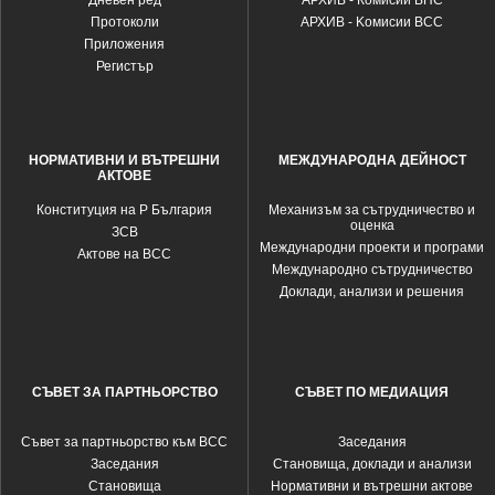
Дневен ред
АРХИВ - Комисии ВПС
Протоколи
АРХИВ - Kомисии ВСС
Приложения
Регистър
НОРМАТИВНИ И ВЪТРЕШНИ
МЕЖДУНАРОДНА ДЕЙНОСТ
АКТОВЕ
Конституция на Р България
Механизъм за сътрудничество и
оценка
ЗСВ
Международни проекти и програми
Актове на ВСС
Международно сътрудничество
Доклади, анализи и решения
СЪВЕТ ЗА ПАРТНЬОРСТВО
СЪВЕТ ПО МЕДИАЦИЯ
Съвет за партньорство към ВСС
Заседания
Заседания
Становища, доклади и анализи
Становища
Нормативни и вътрешни актове