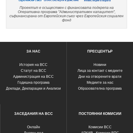
Проектът е осъществен с финансовата подкрепа на
Оперативна програма "Административен капацитет",
съфинансирана от Европейския съюз чрез Европейския социален
фонд
ЗА НАС
ПРЕСЦЕНТЪР
История на ВСС
Новини
Статут на ВСС
Лица за контакт с медиите
Администрация на ВСС
Дни на отворените врати
Годишна програма
Медиите за нас
Доклади, Декларации и Анализи
Образователна програма
ЗАСЕДАНИЯ НА ВСС
ПОСТОЯННИ КОМИСИИ
Oнлайн
Комисии ВСС