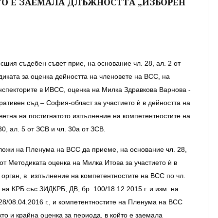
ТО Е ЗАЕМАЛА ДЛЪЖНОСТТА „ИЗБОРЕН
сшия съдебен съвет прие, на основание чл. 28, ал. 2 от
одиката за оценка дейността на членовете на ВСС, на
нспекторите в ИВСС, оценка на Милка Здравкова Варнова -
ративен съд – София-област за участието ѝ в дейността на
ветна на постигнатото изпълнение на компетентностите на
0, ал. 5 от ЗСВ и чл. 30а от ЗСВ.
ложи на Пленума на ВСС да приеме, на основание чл. 28,
 3 от Методиката оценка на Милка Итова за участието ѝ в
 орган, в изпълнение на компетентностите на ВСС по чл.
. на КРБ със ЗИДКРБ, ДВ, бр. 100/18.12.2015 г. и изм. на
28/08.04.2016 г., и компетентностите на Пленума на ВСС
както и крайна оценка за периода, в който е заемала