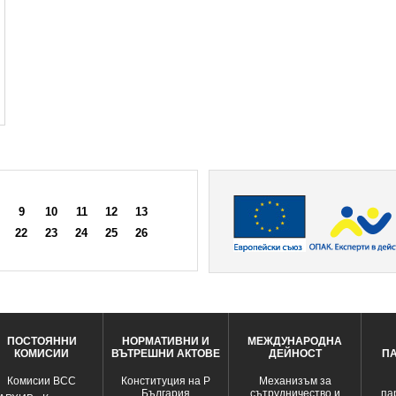
9
10
11
12
13
22
23
24
25
26
ПОСТОЯННИ
НОРМАТИВНИ И
МЕЖДУНАРОДНА
КОМИСИИ
ВЪТРЕШНИ АКТОВЕ
ДЕЙНОСТ
П
Комисии ВСС
Конституция на Р
Механизъм за
България
сътрудничество и
па