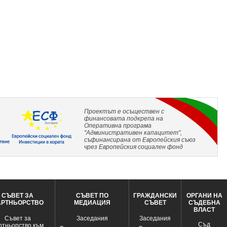
Проектът е осъществен с
финансовата подкрепа на
Оперативна програма
"Административен капацитет",
съфинансирана от Европейския съюз
чрез Европейския социален фонд
СЪВЕТ ЗА
СЪВЕТ ПО
ГРАЖДАНСКИ
ОРГАНИ НА
АРТНЬОРСТВО
МЕДИАЦИЯ
СЪВЕТ
СЪДЕБНА
ВЛАСТ
Съвет за
Заседания
Заседания
Съд
ртньорство към