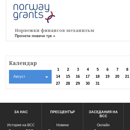
Норвежки финансов механизъм
Прочети повече тук »
Календар
1
2
3
4
5
6
7
8
Август
14
15
16
17
18
19
20
21
27
28
29
30
31
ЗА НАС
ПРЕСЦЕНТЪР
ЗАСЕДАНИЯ НА
ВСС
История на ВСС
Новини
Oнлайн