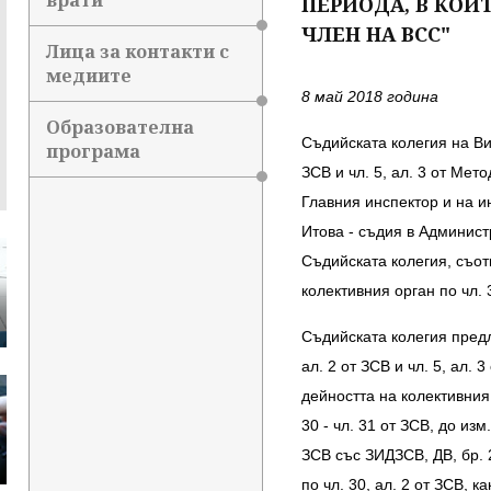
врати
ПЕРИОДА, В КОЙ
ЧЛЕН НА ВСС"
Лица за контакти с
медиите
8 май 2018 година
Образователна
Съдийската колегия на Ви
програма
ЗСВ и чл. 5, ал. 3 от Мет
Главния инспектор и на и
Итова - съдия в Админист
Съдийската колегия, съот
колективния орган по чл. 3
Съдийската колегия пред
ал. 2 от ЗСВ и чл. 5, ал.
дейността на колективния
30 - чл. 31 от ЗСВ, до изм
ЗСВ със ЗИДЗСВ, ДВ, бр. 
по чл. 30, ал. 2 от ЗСВ, 