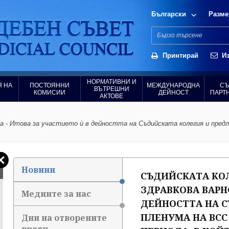
Български
Разме
Принтирай
Из
НОРМАТИВНИ И
 НА
ПОСТОЯННИ
МЕЖДУНАРОДНА
СЪ
ВЪТРЕШНИ
КОМИСИИ
ДЕЙНОСТ
ПАРТ
АКТОВЕ
а - Итова за участието ѝ в дейността на Съдийската колегия и предло
Новини
СЪДИЙСКАТА КОЛ
ЗДРАВКОВА ВАРНО
Медиите за нас
ДЕЙНОСТТА НА 
ПЛЕНУМА НА ВСС
Дни на отворените