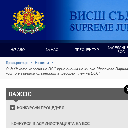
ЗАСЕДАНИЯ
НАЧАЛО
ЗА НАС
ПРЕСЦЕНТЪР
ВСС
Пресцентър
Новини
Съдийската колегия на ВСС прие оценка на Милка Здравкова Варнов
който е заемала длъжността „изборен член на ВСС"
ВАЖНО
КОНКУРСНИ ПРОЦЕДУРИ
КОНКУРСИ В АДМИНИСТРАЦИЯТА НА ВСС