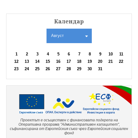
Календар
Август
1
2
3
4
5
6
7
8
9
10
11
12
13
14
15
16
17
18
19
20
21
22
23
24
25
26
27
28
29
30
31
Проектът е осъществен с финансовата подкрепа на
Оперативна програма "Административен капацитет",
съфинансирана от Европейския съюз чрез Европейския социален
фонд