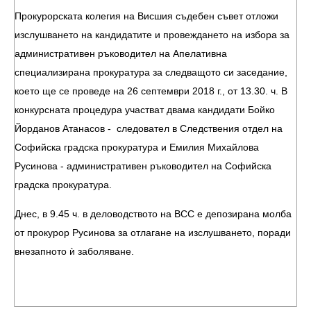
Прокурорската колегия на Висшия съдебен съвет отложи
изслушването на кандидатите и провеждането на избора за
административен ръководител на Апелативна
специализирана прокуратура за следващото си заседание,
което ще се проведе на 26 септември 2018 г., от 13.30. ч. В
конкурсната процедура участват двама кандидати Бойко
Йорданов Атанасов - следовател в Следствения отдел на
Софийска градска прокуратура и Емилия Михайлова
Русинова - административен ръководител на Софийска
градска прокуратура.
Днес, в 9.45 ч. в деловодството на ВСС е депозирана молба
от прокурор Русинова за отлагане на изслушването, поради
внезапното ѝ заболяване.