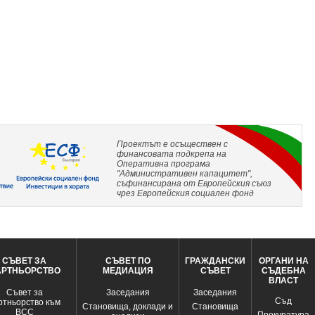
Проектът е осъществен с
финансовата подкрепа на
Оперативна програма
"Административен капацитет",
съфинансирана от Европейския съюз
чрез Европейския социален фонд
СЪВЕТ ЗА
СЪВЕТ ПО
ГРАЖДАНСКИ
ОРГАНИ НА
АРТНЬОРСТВО
МЕДИАЦИЯ
СЪВЕТ
СЪДЕБНА
ВЛАСТ
Съвет за
Заседания
Заседания
Съд
ртньорство към
Становища, доклади и
Становища
ВСС