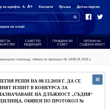
A+
р на шрифта
A-
Контакти
Връзки
Детска версия
прати по e-mail
ВЕТ ЗА
СЪВЕТ ПО
ГРАЖДАНСКИ
ОРГАНИ НА
НЬОРСТВО
МЕДИАЦИЯ
СЪВЕТ
СЪДЕБНА ВЛАСТ
районните съдилища, обявен по протокол № 14/08.05.2018 г.
ГИЯ РЕШИ НА 08.12.2018 Г. ДА СЕ
ИЯТ ИЗПИТ В КОНКУРСА ЗА
НАЗНАЧАВАНЕ НА ДЛЪЖНОСТ „СЪДИЯ“
ДИЛИЩА, ОБЯВЕН ПО ПРОТОКОЛ №