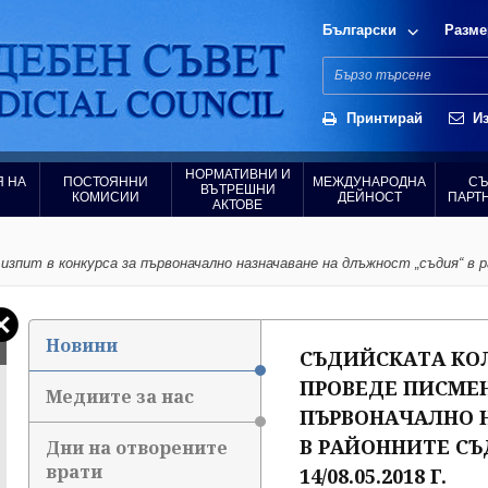
Български
Разме
Принтирай
Из
НОРМАТИВНИ И
 НА
ПОСТОЯННИ
МЕЖДУНАРОДНА
СЪ
ВЪТРЕШНИ
КОМИСИИ
ДЕЙНОСТ
ПАРТ
АКТОВЕ
 изпит в конкурса за първоначално назначаване на длъжност „съдия“ в 
Новини
СЪДИЙСКАТА КОЛЕ
ПРОВЕДЕ ПИСМЕН
Медиите за нас
ПЪРВОНАЧАЛНО 
В РАЙОННИТЕ СЪ
Дни на отворените
врати
14/08.05.2018 Г.