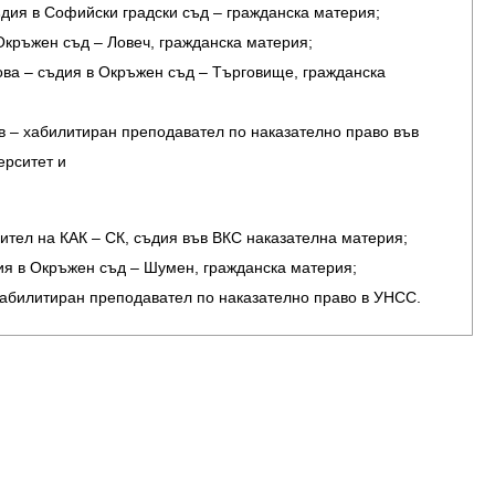
дия в Софийски градски съд – гражданска материя;
Окръжен съд – Ловеч, гражданска материя;
ва – съдия в Окръжен съд – Търговище, гражданска
в – хабилитиран преподавател по наказателно право във
ерситет и
ител на КАК – СК, съдия във ВКС наказателна материя;
ия в Окръжен съд – Шумен, гражданска материя;
хабилитиран преподавател по наказателно право в УНСС.