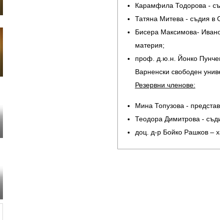
Карамфила Тодорова - съ
Татяна Митева - съдия в 
Бисера Максимова- Ивано
материя;
проф. д.ю.н. Йонко Пунче
Варненски свободен унив
Резервни членове:
Мина Топузова - представ
Теодора Димитрова - съд
доц. д-р Бойко Рашков – 