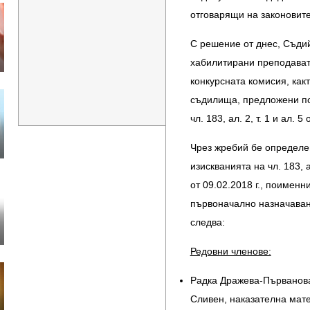
отговарящи на законовите
С решение от днес, Съди
хабилитирани преподават
конкурсната комисия, как
съдилища, предложени по 
чл. 183, ал. 2, т. 1 и ал.
Чрез жребий бе определен
изискванията на чл. 183, а
от 09.02.2018 г., поимен
първоначално назначаван
следва:
Редовни членове:
Радка Дражева-Първанова 
Сливен, наказателна мат