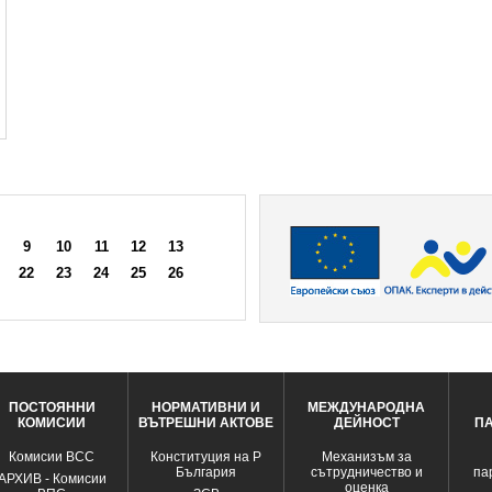
9
10
11
12
13
22
23
24
25
26
ПОСТОЯННИ
НОРМАТИВНИ И
МЕЖДУНАРОДНА
КОМИСИИ
ВЪТРЕШНИ АКТОВЕ
ДЕЙНОСТ
П
Комисии ВСС
Конституция на Р
Механизъм за
България
сътрудничество и
па
АРХИВ - Комисии
оценка