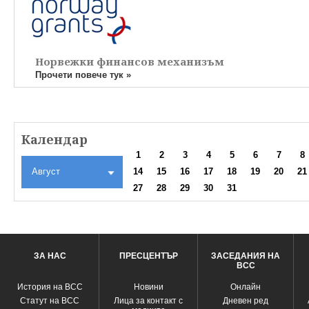
Норвежки финансов механизъм
Прочети повече тук »
Календар
1
2
3
4
5
6
7
8
Август
14
15
16
17
18
19
20
21
27
28
29
30
31
ЗА НАС
ПРЕСЦЕНТЪР
ЗАСЕДАНИЯ НА
ВСС
История на ВСС
Новини
Oнлайн
Статут на ВСС
Лица за контакт с
Дневен ред