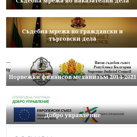
Съдебна мрежа по наказателни дела
Съдебна мрежа по граждански и
търговски дела
Норвежки финансов механизъм 2014-2021
Добро управление