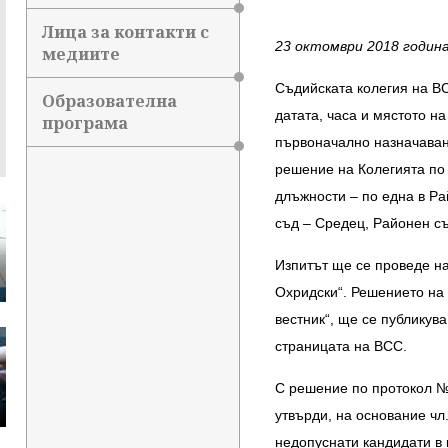
Лица за контакти с
23 октомври 2018 годин
медиите
Съдийската колегия на ВСС
Образователна
датата, часа и мястото н
програма
първоначално назначаван
решение на Колегията по 
длъжности – по една в Р
съд – Средец, Районен съ
Изпитът ще се проведе на 
Охридски“. Решението на
вестник“, ще се публикува
страницата на ВСС.
С решение по протокол № 
утвърди, на основание чл.
недопуснати кандидати в 