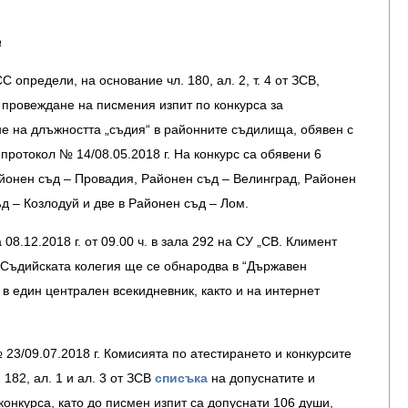
а
 определи, на основание чл. 180, ал. 2, т. 4 от ЗСВ,
а провеждане на писмения изпит по конкурса за
е на длъжността „съдия“ в районните съдилища, обявен с
протокол № 14/08.05.2018 г. На конкурс са обявени 6
айонен съд – Провадия, Районен съд – Велинград, Районен
д – Козлодуй и две в Районен съд – Лом.
08.12.2018 г. от 09.00 ч. в зала 292 на СУ „СВ. Климент
 Съдийската колегия ще се обнародва в “Държавен
 в един централен всекидневник, както и на интернет
23/09.07.2018 г. Комисията по атестирането и конкурсите
 182, ал. 1 и ал. 3 от ЗСВ
списъка
на допуснатите и
конкурса, като до писмен изпит са допуснати 106 души,