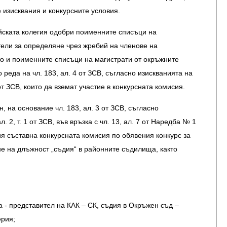
 изисквания и конкурсните условия.
йската колегия одобри поименните списъци на
ели за определяне чрез жребий на членове на
то и поименните списъци на магистрати от окръжните
реда на чл. 183, ал. 4 от ЗСВ, съгласно изискванията на
 5 от ЗСВ, които да вземат участие в конкурсната комисия.
, на основание чл. 183, ал. 3 от ЗСВ, съгласно
л. 2, т. 1 от ЗСВ, във връзка с чл. 13, ал. 7 от Наредба № 1
ния съставна конкурсната комисия по обявения конкурс за
е на длъжност „съдия“ в районните съдилища, както
- представител на КАК – СК, съдия в Окръжен съд –
ерия;