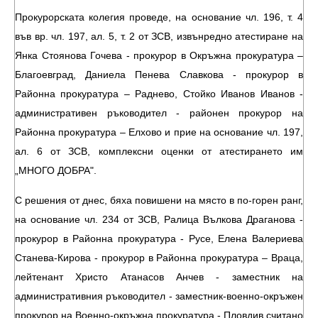
Прокурорската колегия проведе, на основание чл. 196, т. 4
във вр. чл. 197, ал. 5, т. 2 от ЗСВ, извънредно атестиране на
Янка Стоянова Гочева - прокурор в Окръжна прокуратура –
Благоевград, Даниела Пенева Славкова - прокурор в
Районна прокуратура – Раднево, Стойко Иванов Иванов -
административен ръководител - районен прокурор на
Районна прокуратура – Елхово и прие на основание чл. 197,
ал. 6 от ЗСВ, комплексни оценки от атестирането им
„МНОГО ДОБРА".
С решения от днес, бяха повишени на място в по-горен ранг,
на основание чл. 234 от ЗСВ, Ралица Вълкова Драганова -
прокурор в Районна прокуратура - Русе, Елена Валериева
Станева-Кирова - прокурор в Районна прокуратура – Враца,
лейтенант Христо Атанасов Анчев - заместник на
административния ръководител - заместник-военно-окръжен
прокурор на Военно-окръжна прокуратура - Пловдив считано