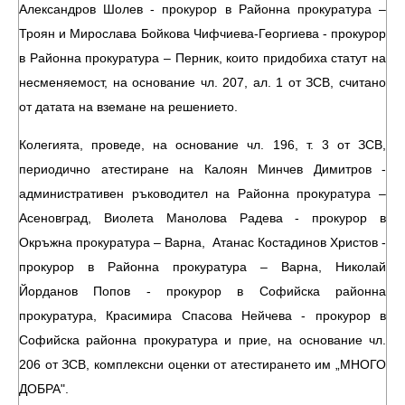
Александров Шолев - прокурор в Районна прокуратура –
Троян и Мирослава Бойкова Чифчиева-Георгиева - прокурор
в Районна прокуратура – Перник, които придобиха статут на
несменяемост, на основание чл. 207, ал. 1 от ЗСВ, считано
от датата на вземане на решението.
Колегията, проведе, на основание чл. 196, т. 3 от ЗСВ,
периодично атестиране на Калоян Минчев Димитров -
административен ръководител на Районна прокуратура –
Асеновград, Виолета Манолова Радева - прокурор в
Окръжна прокуратура – Варна, Атанас Костадинов Христов -
прокурор в Районна прокуратура – Варна, Николай
Йорданов Попов - прокурор в Софийска районна
прокуратура, Красимира Спасова Нейчева - прокурор в
Софийска районна прокуратура и прие, на основание чл.
206 от ЗСВ, комплексни оценки от атестирането им „МНОГО
ДОБРА".