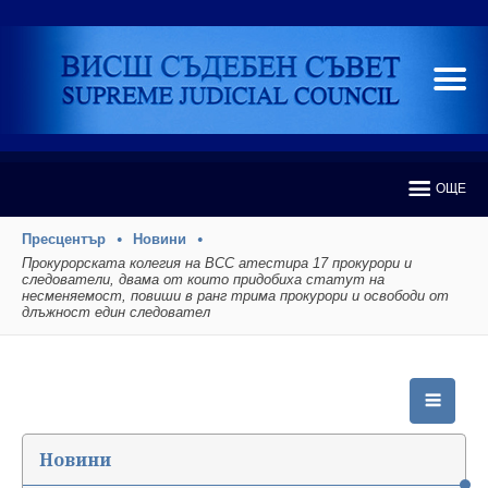
ОЩЕ
Пресцентър
Новини
Прокурорската колегия на ВСС атестира 17 прокурори и
следователи, двама от които придобиха статут на
несменяемост, повиши в ранг трима прокурори и освободи от
длъжност един следовател
Новини