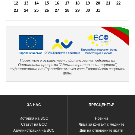
12
13
14
15
16
17
18
19
20
21
22
23
24
25
26
27
28
29
30
31
Проектът е осъществен с финансовата подкрепа на
Оперативна програма "Административен капацитет",
съфинансирана от Европейския съюз чрез Европейския социален
фонд
ЗА НАС
ПРЕСЦЕНТЪР
История на ВСС
Новини
Статут на ВСС
Лица за контакт с медиите
Администрация на ВСС
Дни на отворените врати