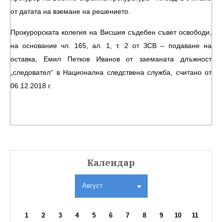
от датата на вземане на решението.
Прокурорската колегия на Висшия съдебен съвет освободи,
на основание чл. 165, ал. 1, т. 2 от ЗСВ – подаване на
оставка, Емил Петков Иванов от заеманата длъжност
„следовател“ в Национална следствена служба, считано от
06.12.2018 г.
Календар
Август
1
2
3
4
5
6
7
8
9
10
11