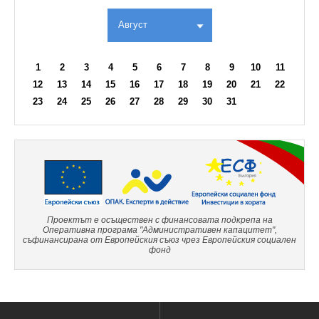
Август
1
2
3
4
5
6
7
8
9
10
11
12
13
14
15
16
17
18
19
20
21
22
23
24
25
26
27
28
29
30
31
Проектът е осъществен с финансовата подкрепа на
Оперативна програма "Административен капацитет",
съфинансирана от Европейския съюз чрез Европейския социален
фонд