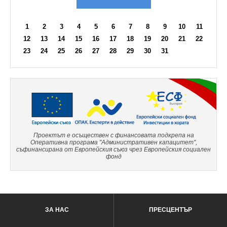
1
2
3
4
5
6
7
8
9
10
11
12
13
14
15
16
17
18
19
20
21
22
23
24
25
26
27
28
29
30
31
Проектът е осъществен с финансовата подкрепа на
Оперативна програма "Административен капацитет",
съфинансирана от Европейския съюз чрез Европейския социален
фонд
ЗА НАС
ПРЕСЦЕНТЪР