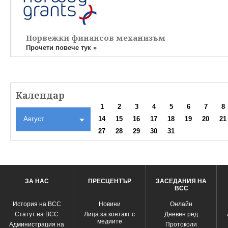
Норвежки финансов механизъм
Прочети повече тук »
Календар
1
2
3
4
5
6
7
8
Август
14
15
16
17
18
19
20
21
27
28
29
30
31
ЗА НАС
ПРЕСЦЕНТЪР
ЗАСЕДАНИЯ НА
ВСС
История на ВСС
Новини
Oнлайн
Статут на ВСС
Лица за контакт с
Дневен ред
медиите
Администрация на
Протоколи