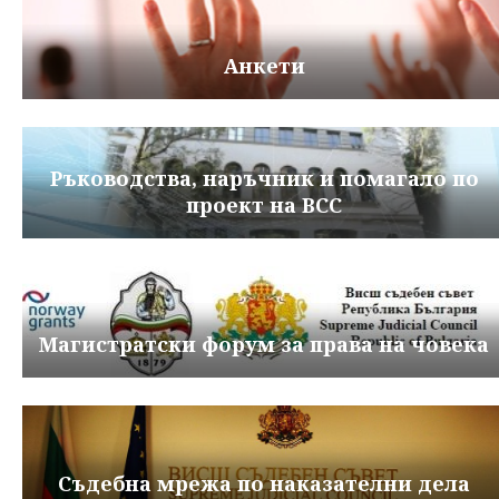
Анкети
Ръководства, наръчник и помагало по
проект на ВСС
Магистратски форум за права на човека
Съдебна мрежа по наказателни дела