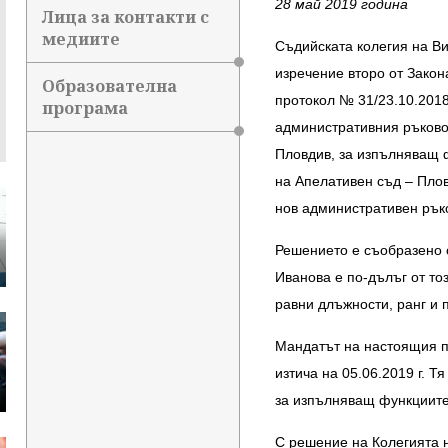
28 май 2019 година
Лица за контакти с
медиите
Съдийската колегия на Ви
изречение второ от Закон
Образователна
протокол № 31/23.10.2018
програма
административния ръково
Пловдив, за изпълняващ 
на Апелативен съд – Пловд
нов административен рък
Решението е съобразено 
Иванова е по-дълъг от то
равни длъжности, ранг и 
Мандатът на настоящия п
изтича на 05.06.2019 г. Т
за изпълняващ функциите
С решение на Колегията на