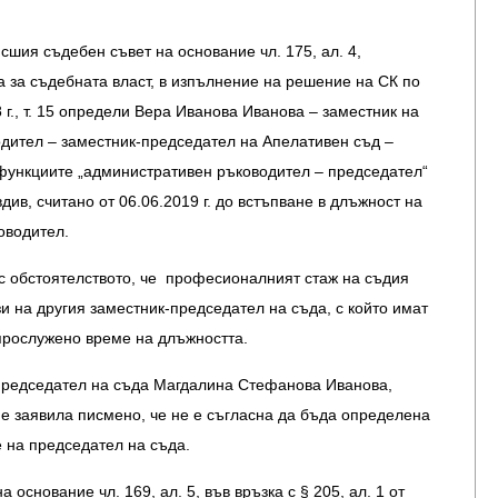
сшия съдебен съвет на основание чл. 175, ал. 4,
а за съдебната власт, в изпълнение на решение на СК по
 г., т. 15 определи Вера Иванова Иванова – заместник на
дител – заместник-председател на Апелативен съд –
функциите „административен ръководител – председател“
ив, считано от 06.06.2019 г. до встъпване в длъжност на
оводител.
с обстоятелството, че професионалният стаж на съдия
зи на другия заместник-председател на съда, с който имат
прослужено време на длъжността.
редседател на съда Магдалина Стефанова Иванова,
я е заявила писмено, че не е съгласна да бъда определена
 на председател на съда.
 основание чл. 169, ал. 5, във връзка с § 205, ал. 1 от