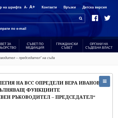
A+
р на шрифта
A-
Контакти
Връзки
Детска версия
прати по e-mail
ВЕТ ЗА
СЪВЕТ ПО
ГРАЖДАНСКИ
ОРГАНИ НА
НЬОРСТВО
МЕДИАЦИЯ
СЪВЕТ
СЪДЕБНА ВЛАСТ
оводител – председател“ на съда
ЕГИЯ НА ВСС ОПРЕДЕЛИ ВЕРА ИВАНОВА
ПЪЛНЯВАЩ ФУНКЦИИТЕ
ВЕН РЪКОВОДИТЕЛ – ПРЕДСЕДАТЕЛ“