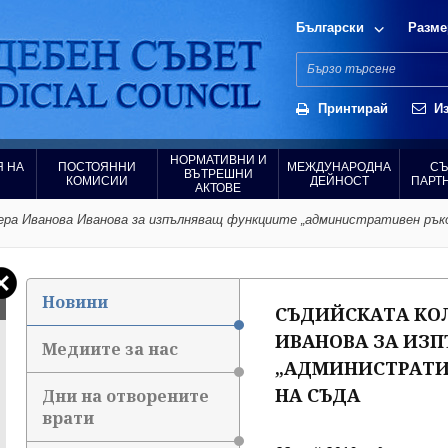
Български
Разме
Принтирай
Из
НОРМАТИВНИ И
 НА
ПОСТОЯННИ
МЕЖДУНАРОДНА
СЪ
ВЪТРЕШНИ
КОМИСИИ
ДЕЙНОСТ
ПАРТ
АКТОВЕ
ера Иванова Иванова за изпълняващ функциите „административен рък
Новини
СЪДИЙСКАТА КОЛ
ИВАНОВА ЗА ИЗ
Медиите за нас
„АДМИНИСТРАТИ
НА СЪДА
Дни на отворените
врати