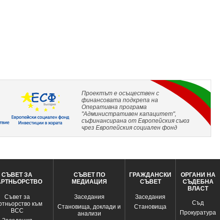
Проектът е осъществен с
финансовата подкрепа на
Оперативна програма
"Административен капацитет",
съфинансирана от Европейския съюз
чрез Европейския социален фонд
СЪВЕТ ЗА
СЪВЕТ ПО
ГРАЖДАНСКИ
ОРГАНИ НА
АРТНЬОРСТВО
МЕДИАЦИЯ
СЪВЕТ
СЪДЕБНА
ВЛАСТ
Съвет за
Заседания
Заседания
Съд
ртньорство към
Становища, доклади и
Становища
ВСС
Прокуратура
анализи