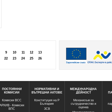
9
10
11
12
13
22
23
24
25
26
ПОСТОЯННИ
НОРМАТИВНИ И
МЕЖДУНАРОДНА
КОМИСИИ
ВЪТРЕШНИ АКТОВЕ
ДЕЙНОСТ
П
Комисии ВСС
Конституция на Р
Механизъм за
България
сътрудничество и
па
АРХИВ - Комисии
оценка
ВПС
ЗСВ