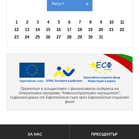
Август
1
2
3
4
5
6
7
8
9
10
11
12
13
14
15
16
17
18
19
20
21
22
23
24
25
26
27
28
29
30
31
Проектът е осъществен с финансовата подкрепа на
Оперативна програма "Административен капацитет",
съфинансирана от Европейския съюз чрез Европейския социален
фонд
ЗА НАС
ПРЕСЦЕНТЪР