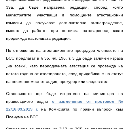
39а, да бъде направена редакция, според която
магистратите участващи в помощните атестационни
комисии да получават допълнително възнаграждение,
вместо да работят при по-ниска натовареност, както
предвижда настоящата редакция.
По отношение на атестационните процедури членовете на
ВСС предлагат в § 35, чл. 196, т. 3 да бъде заличен израза
„на всеки“, като периодичната атестация се провежда на
петата година от атестирането, след придобиване на статут
на несменяемост от съдия, прокурор или следовател.
Становището ще бъде изпратено на министъра на
правосъдието ведно
с извлечение от протокол №
22/16.09.2019 г.
на Комисията по правни въпроси към
Пленума на ВСС.