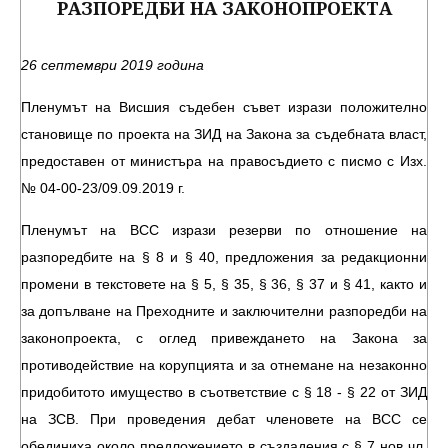
РАЗПОРЕДБИ НА ЗАКОНОПРОЕКТА
26 септември 2019 година
Пленумът на Висшия съдебен съвет изрази положително
становище по проекта на ЗИД на Закона за съдебната власт,
предоставен от министъра на правосъдието с писмо с Изх.
№ 04-00-23/09.09.2019 г.
Пленумът на ВСС изрази резерви по отношение на
разпоредбите на § 8 и § 40, предложения за редакционни
промени в текстовете на § 5, § 35, § 36, § 37 и § 41, както и
за допълване на Преходните и заключителни разпоредби на
законопроекта, с оглед привеждането на Закона за
противодействие на корупцията и за отнемане на незаконно
придобитото имущество в съответствие с § 18 - § 22 от ЗИД
на ЗСВ. При проведения дебат членовете на ВСС се
обединиха около предложението в създадения с § 7 нов чл.