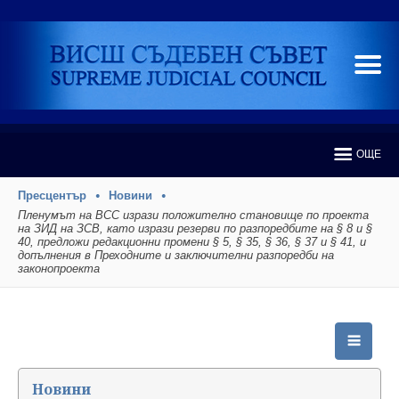
ОЩЕ
Пресцентър
Новини
Пленумът на ВСС изрази положително становище по проекта
на ЗИД на ЗСВ, като изрази резерви по разпоредбите на § 8 и §
40, предложи редакционни промени § 5, § 35, § 36, § 37 и § 41, и
допълнения в Преходните и заключителни разпоредби на
законопроекта
Новини