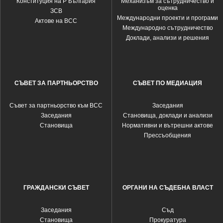
Конституция на Р България
Механизъм за сътрудничество и
оценка
ЗСВ
Международни проекти и програми
Актове на ВСС
Международно сътрудничество
Доклади, анализи и решения
СЪВЕТ ЗА ПАРТНЬОРСТВО
СЪВЕТ ПО МЕДИАЦИЯ
Съвет за партньорство към ВСС
Заседания
Заседания
Становища, доклади и анализи
Становища
Нормативни и вътрешни актове
Прессъобщения
ГРАЖДАНСКИ СЪВЕТ
ОРГАНИ НА СЪДЕБНА ВЛАСТ
Заседания
Съд
Становища
Прокуратура