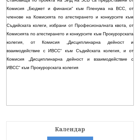
Становища по проекта на ЗИД на ЗСВ са предоставени от
Комисия „Бюджет и финанси“ към Пленума на ВСС, от
членове на Комисията по атестирането и конкурсите към
Съдийската колеги, избрани от Професионалната квота, от
Комисията по атестирането и конкурсите към Прокурорската
колегия, от Комисия „Дисциплинарна дейност и
взаимодействие с ИВСС“ към Съдийската колегия, и от
Комисия „Дисциплинарна дейност и взаимодействие с
ИВСС“ към Прокурорската колегия
Календар