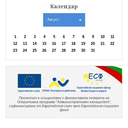
Календар
Август
1
2
3
4
5
6
7
8
9
10
11
12
13
14
15
16
17
18
19
20
21
22
23
24
25
26
27
28
29
30
31
Проектът е осъществен с финансовата подкрепа на
Оперативна програма "Административен капацитет",
съфинансирана от Европейския съюз чрез Европейския социален
фонд