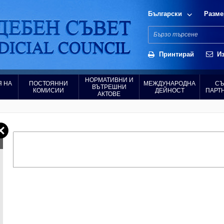
Български
Разме
Принтирай
Из
НОРМАТИВНИ И
 НА
ПОСТОЯННИ
МЕЖДУНАРОДНА
СЪ
ВЪТРЕШНИ
КОМИСИИ
ДЕЙНОСТ
ПАРТ
АКТОВЕ