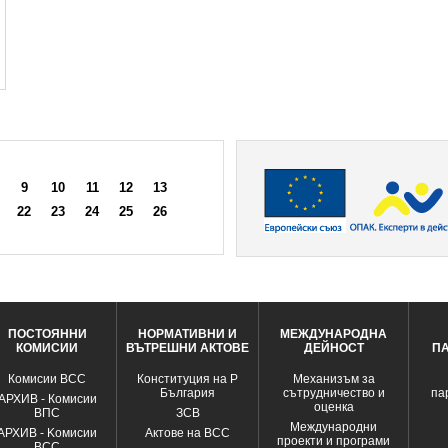
9
10
11
12
13
22
23
24
25
26
ПОСТОЯННИ
НОРМАТИВНИ И
МЕЖДУНАРОДНА
КОМИСИИ
ВЪТРЕШНИ АКТОВЕ
ДЕЙНОСТ
П
Комисии ВСС
Конституция на Р
Механизъм за
България
сътрудничество и
па
АРХИВ - Комисии
оценка
ВПС
ЗСВ
Международни
АРХИВ - Kомисии
Актове на ВСС
проекти и програми
ВСС