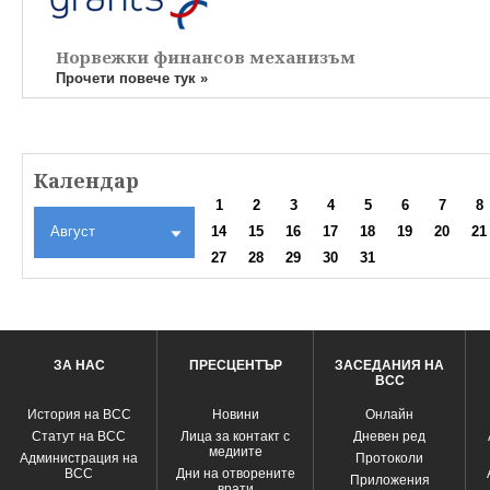
Норвежки финансов механизъм
Прочети повече тук »
Календар
1
2
3
4
5
6
7
8
Август
14
15
16
17
18
19
20
21
27
28
29
30
31
ЗА НАС
ПРЕСЦЕНТЪР
ЗАСЕДАНИЯ НА
ВСС
История на ВСС
Новини
Oнлайн
Статут на ВСС
Лица за контакт с
Дневен ред
медиите
Администрация на
Протоколи
ВСС
Дни на отворените
Приложения
врати