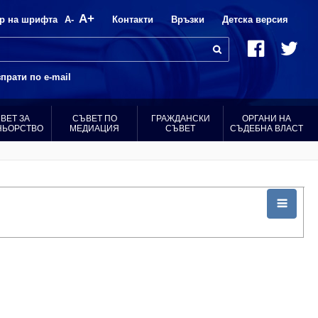
A+
р на шрифта
A-
Контакти
Връзки
Детска версия
прати по e-mail
ВЕТ ЗА
СЪВЕТ ПО
ГРАЖДАНСКИ
ОРГАНИ НА
НЬОРСТВО
МЕДИАЦИЯ
СЪВЕТ
СЪДЕБНА ВЛАСТ