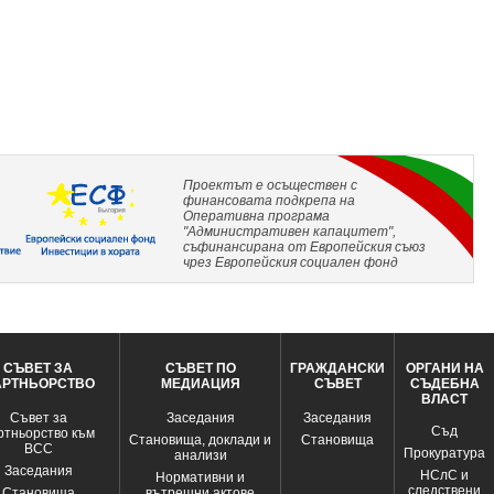
Проектът е осъществен с
финансовата подкрепа на
Оперативна програма
"Административен капацитет",
съфинансирана от Европейския съюз
чрез Европейския социален фонд
СЪВЕТ ЗА
СЪВЕТ ПО
ГРАЖДАНСКИ
ОРГАНИ НА
АРТНЬОРСТВО
МЕДИАЦИЯ
СЪВЕТ
СЪДЕБНА
ВЛАСТ
Съвет за
Заседания
Заседания
Съд
ртньорство към
Становища, доклади и
Становища
ВСС
Прокуратура
анализи
Заседания
НСлС и
Нормативни и
следствени
Становища
вътрешни актове