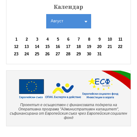
Календар
Август
1
2
3
4
5
6
7
8
9
10
11
12
13
14
15
16
17
18
19
20
21
22
23
24
25
26
27
28
29
30
31
Проектът е осъществен с финансовата подкрепа на
Оперативна програма "Административен капацитет",
съфинансирана от Европейския съюз чрез Европейския социален
фонд