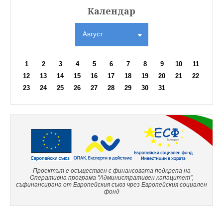
Календар
Август
1
2
3
4
5
6
7
8
9
10
11
12
13
14
15
16
17
18
19
20
21
22
23
24
25
26
27
28
29
30
31
Проектът е осъществен с финансовата подкрепа на
Оперативна програма "Административен капацитет",
съфинансирана от Европейския съюз чрез Европейския социален
фонд