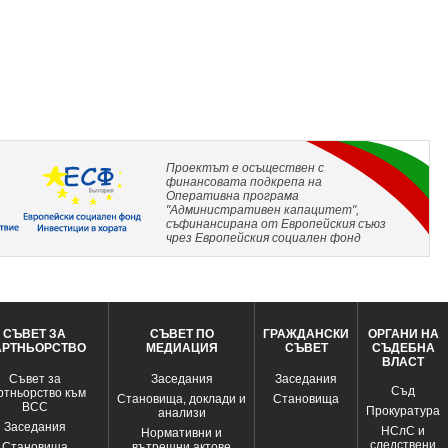
Проектът е осъществен с
финансовата подкрепа на
Оперативна програма
"Административен капацитет",
съфинансирана от Европейския съюз
чрез Европейския социален фонд
СЪВЕТ ЗА
СЪВЕТ ПО
ГРАЖДАНСКИ
ОРГАНИ НА
АРТНЬОРСТВО
МЕДИАЦИЯ
СЪВЕТ
СЪДЕБНА
ВЛАСТ
Съвет за
Заседания
Заседания
Съд
ртньорство към
Становища, доклади и
Становища
ВСС
Прокуратура
анализи
Заседания
НСлС и
Нормативни и
следствени
Становища
вътрешни актове