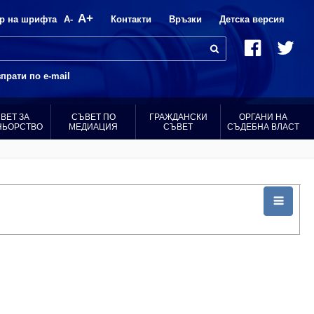
A+
р на шрифта
A-
Контакти
Връзки
Детска версия
прати по e-mail
ВЕТ ЗА
СЪВЕТ ПО
ГРАЖДАНСКИ
ОРГАНИ НА
НЬОРСТВО
МЕДИАЦИЯ
СЪВЕТ
СЪДЕБНА ВЛАСТ