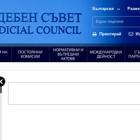
Български
Разме
Принтирай
Из
НОРМАТИВНИ И
 НА
ПОСТОЯННИ
МЕЖДУНАРОДНА
СЪ
ВЪТРЕШНИ
КОМИСИИ
ДЕЙНОСТ
ПАРТ
АКТОВЕ