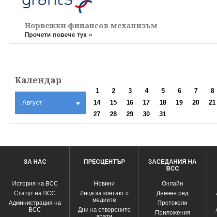
Норвежки финансов механизъм
Прочети повече тук »
Календар
1
2
3
4
5
6
7
8
Август
14
15
16
17
18
19
20
21
27
28
29
30
31
ЗА НАС
ПРЕСЦЕНТЪР
ЗАСЕДАНИЯ НА
ВСС
История на ВСС
Новини
Oнлайн
Статут на ВСС
Лица за контакт с
Дневен ред
медиите
Администрация на
Протоколи
ВСС
Дни на отворените
Приложения
врати