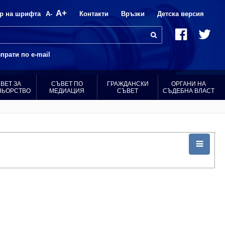
A+
р на шрифта
A-
Контакти
Връзки
Детска версия
прати по e-mail
ВЕТ ЗА
СЪВЕТ ПО
ГРАЖДАНСКИ
ОРГАНИ НА
НЬОРСТВО
МЕДИАЦИЯ
СЪВЕТ
СЪДЕБНА ВЛАСТ