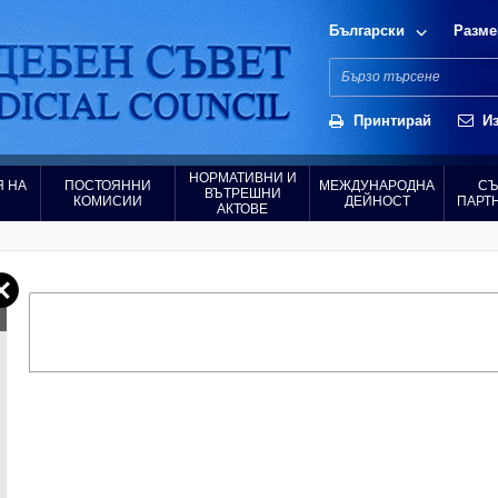
Български
Разме
Принтирай
Из
НОРМАТИВНИ И
 НА
ПОСТОЯННИ
МЕЖДУНАРОДНА
СЪ
ВЪТРЕШНИ
КОМИСИИ
ДЕЙНОСТ
ПАРТ
АКТОВЕ