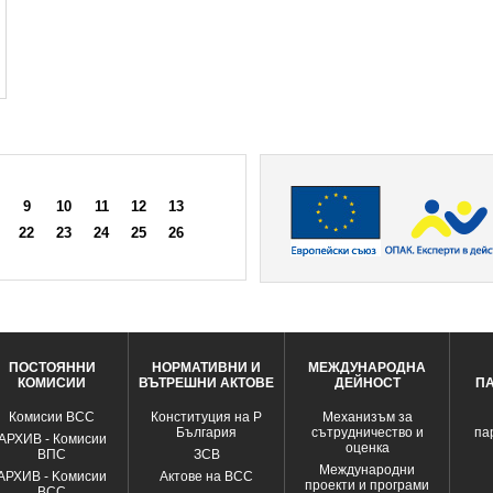
9
10
11
12
13
22
23
24
25
26
ПОСТОЯННИ
НОРМАТИВНИ И
МЕЖДУНАРОДНА
КОМИСИИ
ВЪТРЕШНИ АКТОВЕ
ДЕЙНОСТ
П
Комисии ВСС
Конституция на Р
Механизъм за
България
сътрудничество и
па
АРХИВ - Комисии
оценка
ВПС
ЗСВ
Международни
АРХИВ - Kомисии
Актове на ВСС
проекти и програми
ВСС