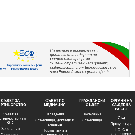
Проектът е осъществен с
финансовата подкрепа на
Оперативна програма
"Административен капацитет",
съфинансирана от Европейския съюз
чрез Европейския социален фонд
СЪВЕТ ЗА
СЪВЕТ ПО
ГРАЖДАНСКИ
ОРГАНИ НА
АРТНЬОРСТВО
МЕДИАЦИЯ
СЪВЕТ
СЪДЕБНА
ВЛАСТ
Съвет за
Заседания
Заседания
Съд
ртньорство към
Становища, доклади и
Становища
ВСС
Прокуратура
анализи
Заседания
НСлС и
Нормативни и
следствени
Становища
вътрешни актове