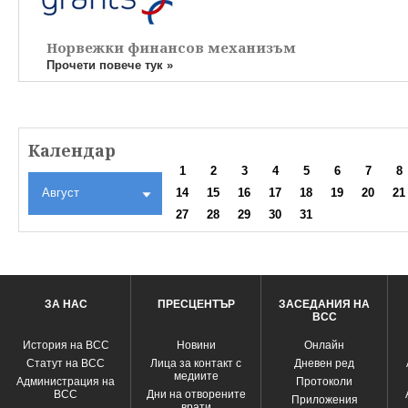
Норвежки финансов механизъм
Прочети повече тук »
Календар
1
2
3
4
5
6
7
8
Август
14
15
16
17
18
19
20
21
27
28
29
30
31
ЗА НАС
ПРЕСЦЕНТЪР
ЗАСЕДАНИЯ НА
ВСС
История на ВСС
Новини
Oнлайн
Статут на ВСС
Лица за контакт с
Дневен ред
медиите
Администрация на
Протоколи
ВСС
Дни на отворените
Приложения
врати