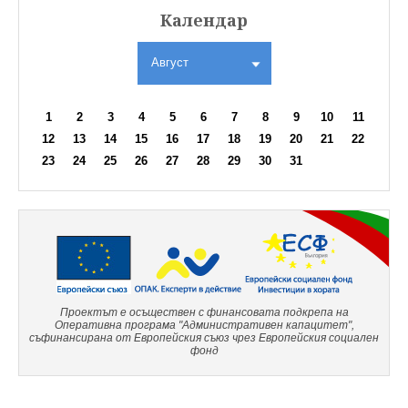
Календар
Август
1
2
3
4
5
6
7
8
9
10
11
12
13
14
15
16
17
18
19
20
21
22
23
24
25
26
27
28
29
30
31
Проектът е осъществен с финансовата подкрепа на
Оперативна програма "Административен капацитет",
съфинансирана от Европейския съюз чрез Европейския социален
фонд