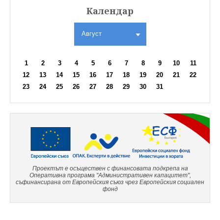
Календар
Август
1
2
3
4
5
6
7
8
9
10
11
12
13
14
15
16
17
18
19
20
21
22
23
24
25
26
27
28
29
30
31
Проектът е осъществен с финансовата подкрепа на
Оперативна програма "Административен капацитет",
съфинансирана от Европейския съюз чрез Европейския социален
фонд