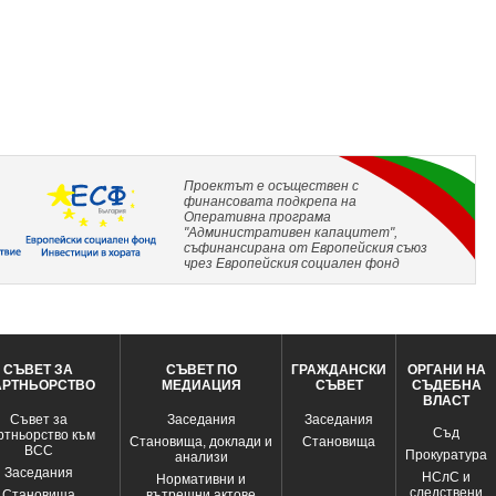
Проектът е осъществен с
финансовата подкрепа на
Оперативна програма
"Административен капацитет",
съфинансирана от Европейския съюз
чрез Европейския социален фонд
СЪВЕТ ЗА
СЪВЕТ ПО
ГРАЖДАНСКИ
ОРГАНИ НА
АРТНЬОРСТВО
МЕДИАЦИЯ
СЪВЕТ
СЪДЕБНА
ВЛАСТ
Съвет за
Заседания
Заседания
Съд
ртньорство към
Становища, доклади и
Становища
ВСС
Прокуратура
анализи
Заседания
НСлС и
Нормативни и
следствени
Становища
вътрешни актове