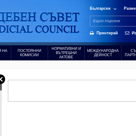
Български
Разме
Принтирай
Из
НОРМАТИВНИ И
 НА
ПОСТОЯННИ
МЕЖДУНАРОДНА
СЪ
ВЪТРЕШНИ
КОМИСИИ
ДЕЙНОСТ
ПАРТ
АКТОВЕ