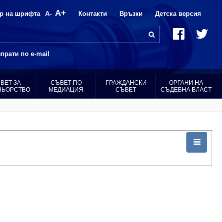
A+
р на шрифта
A-
Контакти
Връзки
Детска версия
прати по e-mail
ВЕТ ЗА
СЪВЕТ ПО
ГРАЖДАНСКИ
ОРГАНИ НА
НЬОРСТВО
МЕДИАЦИЯ
СЪВЕТ
СЪДЕБНА ВЛАСТ