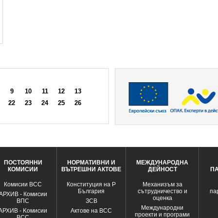
9
10
11
12
13
22
23
24
25
26
ПОСТОЯННИ
НОРМАТИВНИ И
МЕЖДУНАРОДНА
КОМИСИИ
ВЪТРЕШНИ АКТОВЕ
ДЕЙНОСТ
П
Комисии ВСС
Конституция на Р
Механизъм за
България
сътрудничество и
па
АРХИВ - Комисии
оценка
ВПС
ЗСВ
Международни
АРХИВ - Kомисии
Актове на ВСС
проекти и програми
ВСС