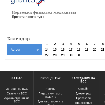
Норвежки финансов механизъм
Прочети повече тук »
Календар
1
2
3
4
5
6
7
8
Август
14
15
16
17
18
19
20
21
27
28
29
30
31
ЗА НАС
ПРЕСЦЕНТЪР
ЗАСЕДАНИЯ НА
ВСС
История на ВСС
Новини
Oнлайн
Статут на ВСС
Лица за контакт с
Дневен ред
медиите
Администрация на
Протоколи
ВСС
Дни на отворените
Приложения
врати