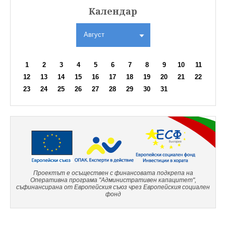
Календар
Август
1
2
3
4
5
6
7
8
9
10
11
12
13
14
15
16
17
18
19
20
21
22
23
24
25
26
27
28
29
30
31
Проектът е осъществен с финансовата подкрепа на
Оперативна програма "Административен капацитет",
съфинансирана от Европейския съюз чрез Европейския социален
фонд