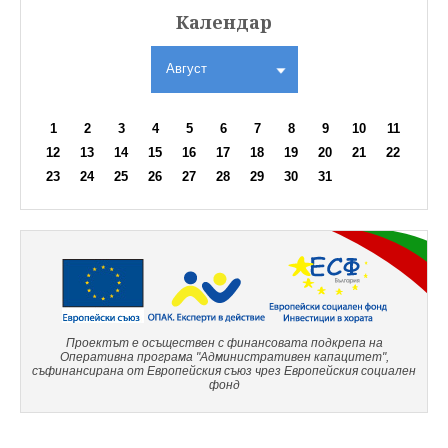
Календар
Август
1
2
3
4
5
6
7
8
9
10
11
12
13
14
15
16
17
18
19
20
21
22
23
24
25
26
27
28
29
30
31
Проектът е осъществен с финансовата подкрепа на
Оперативна програма "Административен капацитет",
съфинансирана от Европейския съюз чрез Европейския социален
фонд