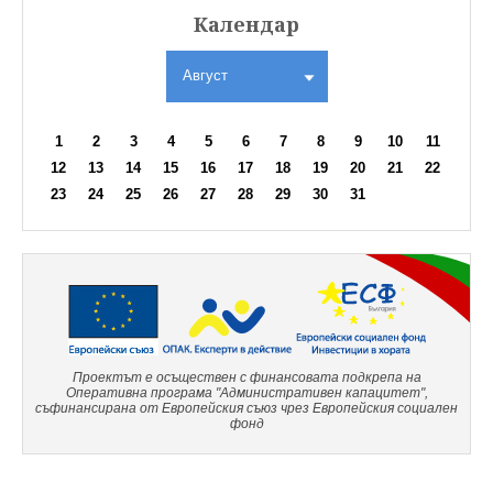
Календар
Август
1
2
3
4
5
6
7
8
9
10
11
12
13
14
15
16
17
18
19
20
21
22
23
24
25
26
27
28
29
30
31
Проектът е осъществен с финансовата подкрепа на
Оперативна програма "Административен капацитет",
съфинансирана от Европейския съюз чрез Европейския социален
фонд