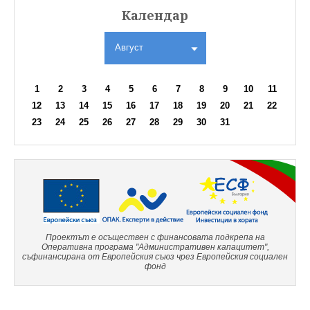
Календар
Август
1
2
3
4
5
6
7
8
9
10
11
12
13
14
15
16
17
18
19
20
21
22
23
24
25
26
27
28
29
30
31
Проектът е осъществен с финансовата подкрепа на
Оперативна програма "Административен капацитет",
съфинансирана от Европейския съюз чрез Европейския социален
фонд