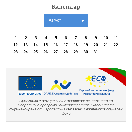
Календар
Август
1
2
3
4
5
6
7
8
9
10
11
12
13
14
15
16
17
18
19
20
21
22
23
24
25
26
27
28
29
30
31
Проектът е осъществен с финансовата подкрепа на
Оперативна програма "Административен капацитет",
съфинансирана от Европейския съюз чрез Европейския социален
фонд