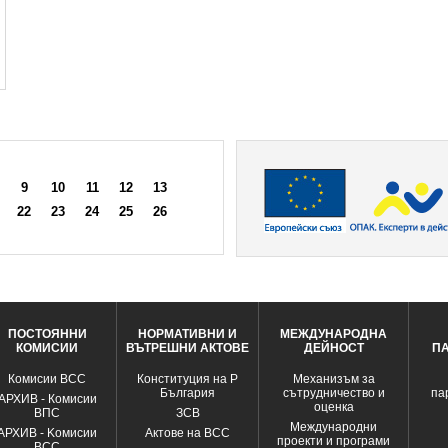
9
10
11
12
13
22
23
24
25
26
ПОСТОЯННИ
НОРМАТИВНИ И
МЕЖДУНАРОДНА
КОМИСИИ
ВЪТРЕШНИ АКТОВЕ
ДЕЙНОСТ
П
Комисии ВСС
Конституция на Р
Механизъм за
България
сътрудничество и
па
АРХИВ - Комисии
оценка
ВПС
ЗСВ
Международни
АРХИВ - Kомисии
Актове на ВСС
проекти и програми
ВСС