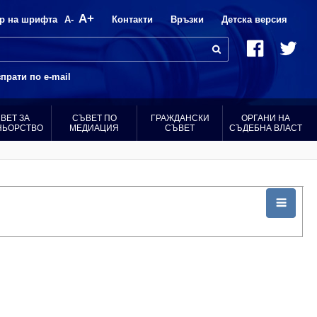
A+
р на шрифта
A-
Контакти
Връзки
Детска версия
прати по e-mail
ВЕТ ЗА
СЪВЕТ ПО
ГРАЖДАНСКИ
ОРГАНИ НА
НЬОРСТВО
МЕДИАЦИЯ
СЪВЕТ
СЪДЕБНА ВЛАСТ