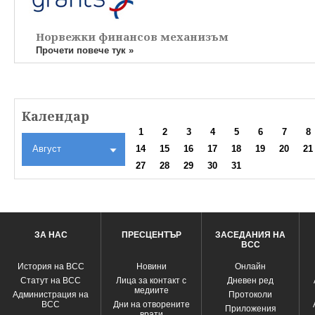
Норвежки финансов механизъм
Прочети повече тук »
Календар
1
2
3
4
5
6
7
8
Август
14
15
16
17
18
19
20
21
27
28
29
30
31
ЗА НАС
ПРЕСЦЕНТЪР
ЗАСЕДАНИЯ НА
ВСС
История на ВСС
Новини
Oнлайн
Статут на ВСС
Лица за контакт с
Дневен ред
медиите
Администрация на
Протоколи
ВСС
Дни на отворените
Приложения
врати