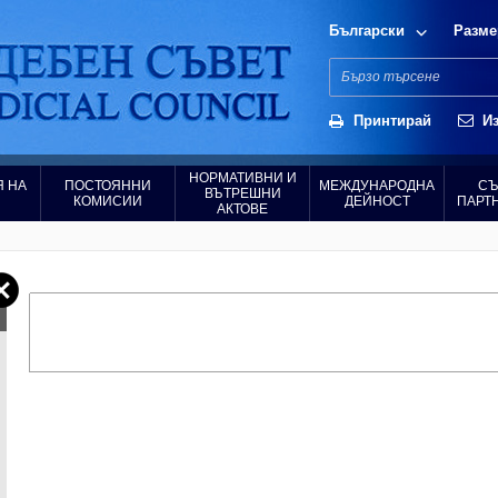
Български
Разме
Принтирай
Из
НОРМАТИВНИ И
 НА
ПОСТОЯННИ
МЕЖДУНАРОДНА
СЪ
ВЪТРЕШНИ
КОМИСИИ
ДЕЙНОСТ
ПАРТ
АКТОВЕ