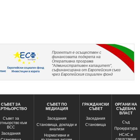
Проектът е осъществен с
финансовата подкрепа на
Оперативна програма
"Административен капацитет",
съфинансирана от Европейския съюз
чрез Европейския социален фонд
СЪВЕТ ЗА
СЪВЕТ ПО
ГРАЖДАНСКИ
ОРГАНИ НА
АРТНЬОРСТВО
МЕДИАЦИЯ
СЪВЕТ
СЪДЕБНА
ВЛАСТ
Съвет за
Заседания
Заседания
Съд
ртньорство към
Становища, доклади и
Становища
ВСС
Прокуратура
анализи
Заседания
НСлС и
Нормативни и
следствени
Становища
вътрешни актове