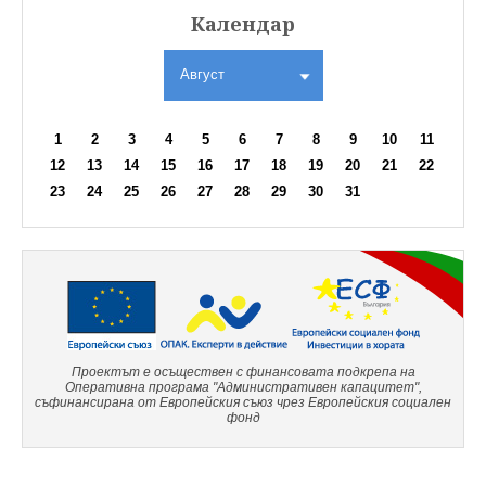
Календар
Август
1
2
3
4
5
6
7
8
9
10
11
12
13
14
15
16
17
18
19
20
21
22
23
24
25
26
27
28
29
30
31
Проектът е осъществен с финансовата подкрепа на
Оперативна програма "Административен капацитет",
съфинансирана от Европейския съюз чрез Европейския социален
фонд