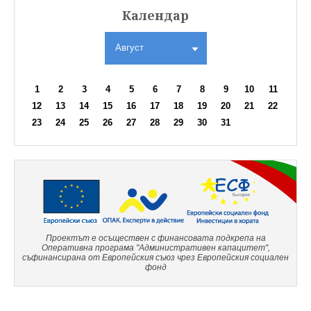
Календар
Август
1
2
3
4
5
6
7
8
9
10
11
12
13
14
15
16
17
18
19
20
21
22
23
24
25
26
27
28
29
30
31
Проектът е осъществен с финансовата подкрепа на
Оперативна програма "Административен капацитет",
съфинансирана от Европейския съюз чрез Европейския социален
фонд