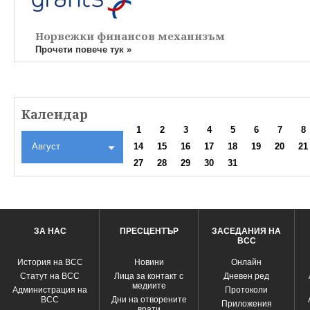
Норвежки финансов механизъм
Прочети повече тук »
Календар
1
2
3
4
5
6
7
8
Август
14
15
16
17
18
19
20
21
27
28
29
30
31
ЗА НАС
ПРЕСЦЕНТЪР
ЗАСЕДАНИЯ НА
ВСС
История на ВСС
Новини
Oнлайн
Статут на ВСС
Лица за контакт с
Дневен ред
медиите
Администрация на
Протоколи
ВСС
Дни на отворените
Приложения
врати