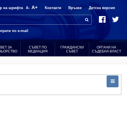
A+
р на шрифта
A-
Контакти
Връзки
Детска версия
прати по e-mail
ВЕТ ЗА
СЪВЕТ ПО
ГРАЖДАНСКИ
ОРГАНИ НА
НЬОРСТВО
МЕДИАЦИЯ
СЪВЕТ
СЪДЕБНА ВЛАСТ