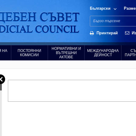
Български
Разме
Принтирай
Из
НОРМАТИВНИ И
 НА
ПОСТОЯННИ
МЕЖДУНАРОДНА
СЪ
ВЪТРЕШНИ
КОМИСИИ
ДЕЙНОСТ
ПАРТ
АКТОВЕ