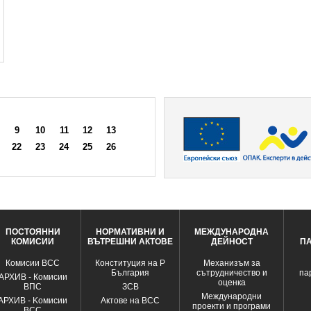
9
10
11
12
13
22
23
24
25
26
ПОСТОЯННИ
НОРМАТИВНИ И
МЕЖДУНАРОДНА
КОМИСИИ
ВЪТРЕШНИ АКТОВЕ
ДЕЙНОСТ
П
Комисии ВСС
Конституция на Р
Механизъм за
България
сътрудничество и
па
АРХИВ - Комисии
оценка
ВПС
ЗСВ
Международни
АРХИВ - Kомисии
Актове на ВСС
проекти и програми
ВСС