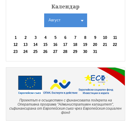
Календар
Август
1
2
3
4
5
6
7
8
9
10
11
12
13
14
15
16
17
18
19
20
21
22
23
24
25
26
27
28
29
30
31
Проектът е осъществен с финансовата подкрепа на
Оперативна програма "Административен капацитет",
съфинансирана от Европейския съюз чрез Европейския социален
фонд