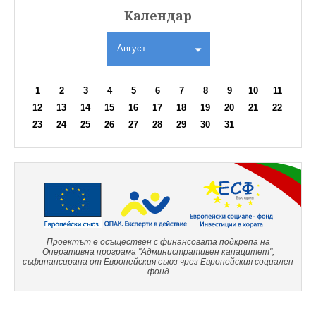
Календар
Август
1
2
3
4
5
6
7
8
9
10
11
12
13
14
15
16
17
18
19
20
21
22
23
24
25
26
27
28
29
30
31
Проектът е осъществен с финансовата подкрепа на
Оперативна програма "Административен капацитет",
съфинансирана от Европейския съюз чрез Европейския социален
фонд