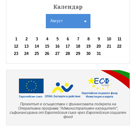
Календар
Август
1
2
3
4
5
6
7
8
9
10
11
12
13
14
15
16
17
18
19
20
21
22
23
24
25
26
27
28
29
30
31
Проектът е осъществен с финансовата подкрепа на
Оперативна програма "Административен капацитет",
съфинансирана от Европейския съюз чрез Европейския социален
фонд