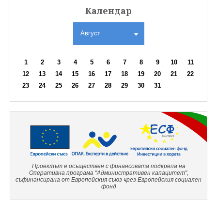
Календар
Август
1
2
3
4
5
6
7
8
9
10
11
12
13
14
15
16
17
18
19
20
21
22
23
24
25
26
27
28
29
30
31
Проектът е осъществен с финансовата подкрепа на
Оперативна програма "Административен капацитет",
съфинансирана от Европейския съюз чрез Европейския социален
фонд