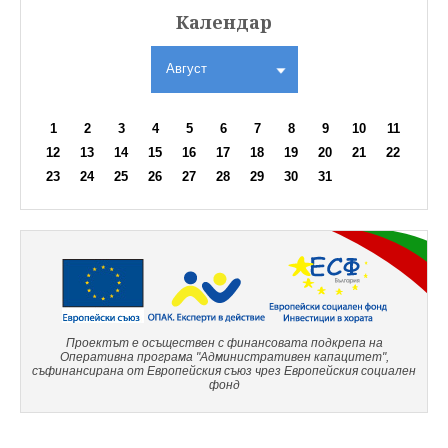
Календар
Август
1
2
3
4
5
6
7
8
9
10
11
12
13
14
15
16
17
18
19
20
21
22
23
24
25
26
27
28
29
30
31
Проектът е осъществен с финансовата подкрепа на
Оперативна програма "Административен капацитет",
съфинансирана от Европейския съюз чрез Европейския социален
фонд