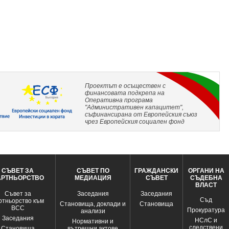
Проектът е осъществен с
финансовата подкрепа на
Оперативна програма
"Административен капацитет",
съфинансирана от Европейския съюз
чрез Европейския социален фонд
СЪВЕТ ЗА
СЪВЕТ ПО
ГРАЖДАНСКИ
ОРГАНИ НА
АРТНЬОРСТВО
МЕДИАЦИЯ
СЪВЕТ
СЪДЕБНА
ВЛАСТ
Съвет за
Заседания
Заседания
Съд
ртньорство към
Становища, доклади и
Становища
ВСС
Прокуратура
анализи
Заседания
НСлС и
Нормативни и
следствени
Становища
вътрешни актове