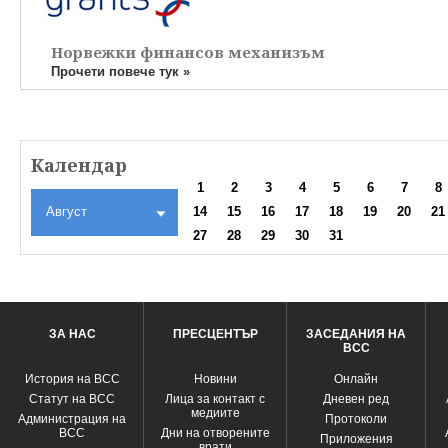
Норвежки финансов механизъм
Прочети повече тук »
Календар
1
2
3
4
5
6
7
8
Август
14
15
16
17
18
19
20
21
27
28
29
30
31
ЗА НАС
ПРЕСЦЕНТЪР
ЗАСЕДАНИЯ НА
ВСС
История на ВСС
Новини
Oнлайн
Статут на ВСС
Лица за контакт с
Дневен ред
медиите
Администрация на
Протоколи
ВСС
Дни на отворените
Приложения
врати