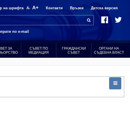
A+
р на шрифта
A-
Контакти
Връзки
Детска версия
прати по e-mail
ВЕТ ЗА
СЪВЕТ ПО
ГРАЖДАНСКИ
ОРГАНИ НА
НЬОРСТВО
МЕДИАЦИЯ
СЪВЕТ
СЪДЕБНА ВЛАСТ