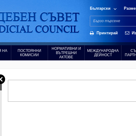
Български
Разме
Принтирай
Из
НОРМАТИВНИ И
 НА
ПОСТОЯННИ
МЕЖДУНАРОДНА
СЪ
ВЪТРЕШНИ
КОМИСИИ
ДЕЙНОСТ
ПАРТ
АКТОВЕ