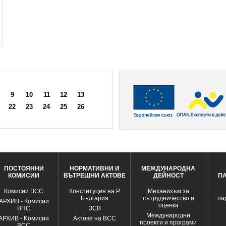
9
10
11
12
13
22
23
24
25
26
ПОСТОЯННИ
НОРМАТИВНИ И
МЕЖДУНАРОДНА
КОМИСИИ
ВЪТРЕШНИ АКТОВЕ
ДЕЙНОСТ
П
Комисии ВСС
Конституция на Р
Механизъм за
България
сътрудничество и
па
АРХИВ - Комисии
оценка
ВПС
ЗСВ
Международни
АРХИВ - Kомисии
Актове на ВСС
проекти и програми
ВСС