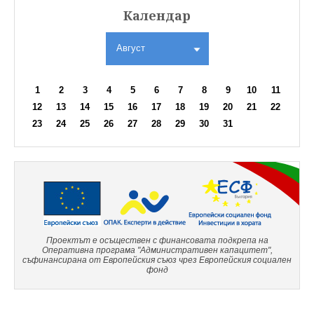
Календар
Август
1
2
3
4
5
6
7
8
9
10
11
12
13
14
15
16
17
18
19
20
21
22
23
24
25
26
27
28
29
30
31
Проектът е осъществен с финансовата подкрепа на
Оперативна програма "Административен капацитет",
съфинансирана от Европейския съюз чрез Европейския социален
фонд