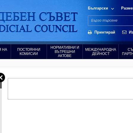
Български
Разме
Принтирай
Из
НОРМАТИВНИ И
 НА
ПОСТОЯННИ
МЕЖДУНАРОДНА
СЪ
ВЪТРЕШНИ
КОМИСИИ
ДЕЙНОСТ
ПАРТ
АКТОВЕ