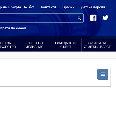
A+
р на шрифта
A-
Контакти
Връзки
Детска версия
прати по e-mail
ВЕТ ЗА
СЪВЕТ ПО
ГРАЖДАНСКИ
ОРГАНИ НА
НЬОРСТВО
МЕДИАЦИЯ
СЪВЕТ
СЪДЕБНА ВЛАСТ