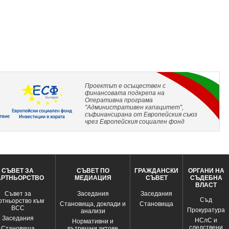
Проектът е осъществен с
финансовата подкрепа на
Оперативна програма
"Административен капацитет",
съфинансирана от Европейския съюз
чрез Европейския социален фонд
СЪВЕТ ЗА
СЪВЕТ ПО
ГРАЖДАНСКИ
ОРГАНИ НА
АРТНЬОРСТВО
МЕДИАЦИЯ
СЪВЕТ
СЪДЕБНА
ВЛАСТ
Съвет за
Заседания
Заседания
Съд
ртньорство към
Становища, доклади и
Становища
ВСС
Прокуратура
анализи
Заседания
НСлС и
Нормативни и
следствени
Становища
вътрешни актове