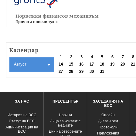
Норвежки финансов механизъм
Прочети повече тук »
Календар
1
2
3
4
5
6
7
8
Август
14
15
16
17
18
19
20
21
27
28
29
30
31
ЗА НАС
ПРЕСЦЕНТЪР
ЗАСЕДАНИЯ НА
ВСС
История на ВСС
Новини
Oнлайн
Статут на ВСС
Лица за контакт с
Дневен ред
медиите
Администрация на
Протоколи
ВСС
Дни на отворените
Приложения
врати