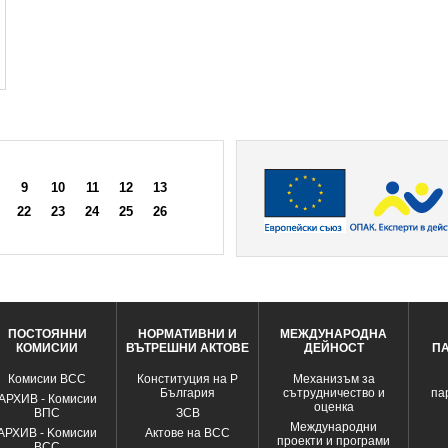
9
10
11
12
13
22
23
24
25
26
ПОСТОЯННИ
НОРМАТИВНИ И
МЕЖДУНАРОДНА
КОМИСИИ
ВЪТРЕШНИ АКТОВЕ
ДЕЙНОСТ
П
Комисии ВСС
Конституция на Р
Механизъм за
България
сътрудничество и
па
АРХИВ - Комисии
оценка
ВПС
ЗСВ
Международни
АРХИВ - Kомисии
Актове на ВСС
проекти и програми
ВСС