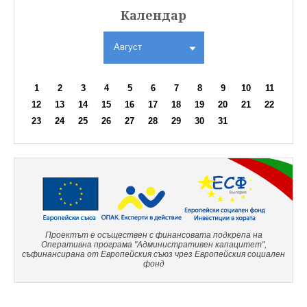
Календар
Август
1
2
3
4
5
6
7
8
9
10
11
12
13
14
15
16
17
18
19
20
21
22
23
24
25
26
27
28
29
30
31
Проектът е осъществен с финансовата подкрепа на
Оперативна програма "Административен капацитет",
съфинансирана от Европейския съюз чрез Европейския социален
фонд