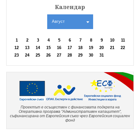
Календар
Август
1
2
3
4
5
6
7
8
9
10
11
12
13
14
15
16
17
18
19
20
21
22
23
24
25
26
27
28
29
30
31
Проектът е осъществен с финансовата подкрепа на
Оперативна програма "Административен капацитет",
съфинансирана от Европейския съюз чрез Европейския социален
фонд