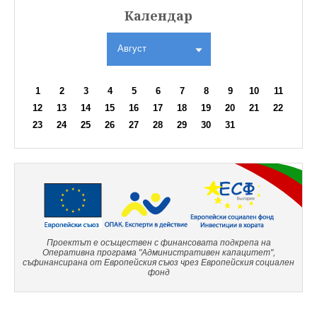
Календар
Август
1
2
3
4
5
6
7
8
9
10
11
12
13
14
15
16
17
18
19
20
21
22
23
24
25
26
27
28
29
30
31
Проектът е осъществен с финансовата подкрепа на
Оперативна програма "Административен капацитет",
съфинансирана от Европейския съюз чрез Европейския социален
фонд