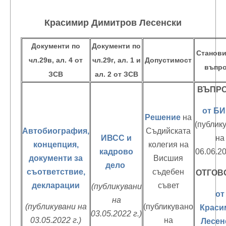
Красимир Димитров Лесенски
Документи по
Документи по
Станов
чл.29в, ал. 4 от
чл.29г, ал. 1 и
Допустимост
въпр
ЗСВ
ал. 2 от ЗСВ
ВЪПРО
от Б
Решение
на
(публик
Автобиография,
Съдийската
ИВСС и
на
концепция,
колегия на
кадрово
06.06.20
документи за
Висшия
дело
съответствие,
съдебен
ОТГОВ
декларации
съвет
(публикувани
от
на
(публикувани на
(публикувано
Краси
03.05.2022 г.)
03.05.2022 г.)
на
Лесен