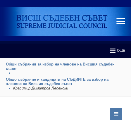
ОЩЕ
Общи събрания за избор на членове на Висшия съдебен
съвет
Общо събрание и кандидати на СЪДИИТЕ за избор на
членове на Висшия съдебен съвет
Красимир Димитров Лесенски