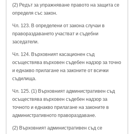
(2) Редът за упражняване правото на защита се
определя със закон.
Чл. 123. В определени от закона случаи в
правораздаването участват и съдебни
заседатели.
Чл. 124. Върховният касационен съд
осъществява върховен съдебен надзор за точно
и еднакво прилагане на законите от всички
съдилища.
Чл. 125. (1) Върховният административен съд
осъществява върховен съдебен надзор за
точното и еднакво прилагане на законите в
административното правораздаване.
(2) Върховният административен съд се