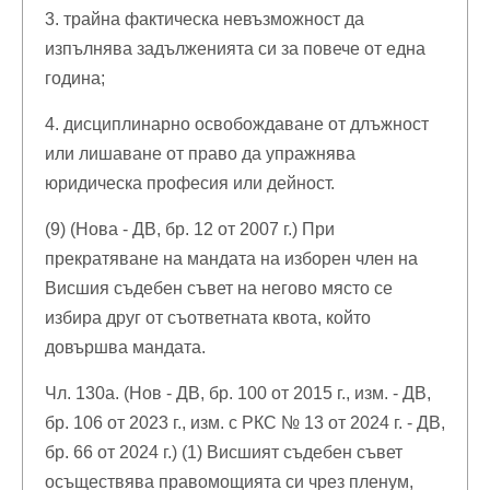
3. трайна фактическа невъзможност да
изпълнява задълженията си за повече от една
година;
4. дисциплинарно освобождаване от длъжност
или лишаване от право да упражнява
юридическа професия или дейност.
(9) (Нова - ДВ, бр. 12 от 2007 г.) При
прекратяване на мандата на изборен член на
Висшия съдебен съвет на негово място се
избира друг от съответната квота, който
довършва мандата.
Чл. 130а. (Нов - ДВ, бр. 100 от 2015 г., изм. - ДВ,
бр. 106 от 2023 г., изм. с РКС № 13 от 2024 г. - ДВ,
бр. 66 от 2024 г.) (1) Висшият съдебен съвет
осъществява правомощията си чрез пленум,