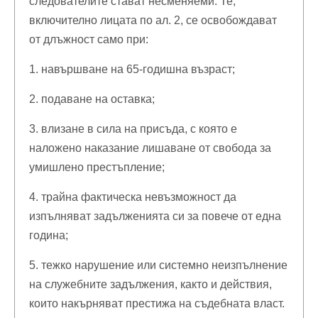
следователите стават несменяеми. Те,
включително лицата по ал. 2, се освобождават
от длъжност само при:
1. навършване на 65-годишна възраст;
2. подаване на оставка;
3. влизане в сила на присъда, с която е
наложено наказание лишаване от свобода за
умишлено престъпление;
4. трайна фактическа невъзможност да
изпълняват задълженията си за повече от една
година;
5. тежко нарушение или системно неизпълнение
на служебните задължения, както и действия,
които накърняват престижа на съдебната власт.