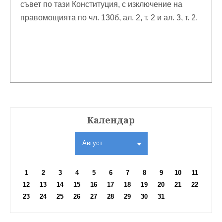
съвет по тази Конституция, с изключение на
правомощията по чл. 130б, ал. 2, т. 2 и ал. 3, т. 2.
Календар
Август
1
2
3
4
5
6
7
8
9
10
11
12
13
14
15
16
17
18
19
20
21
22
23
24
25
26
27
28
29
30
31