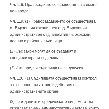
Чл. 118. Правосъдието се осъществява в името
на народа.
Чл. 119. (1) Правораздаването се осъществява
от Върховния касационен съд, Върховния
административен съд, апелативни, окръжни,
военни и районни съдилища.
(2) Със закон могат да се създават и
специализирани съдилища.
(3) Извънредни съдилища не се допускат.
Чл. 120. (1) Съдилищата осъществяват контрол
за законност на актове и действия на
административните органи.
(2) Гражданите и юридическите лица могат да
обжалват всички административни актове, които