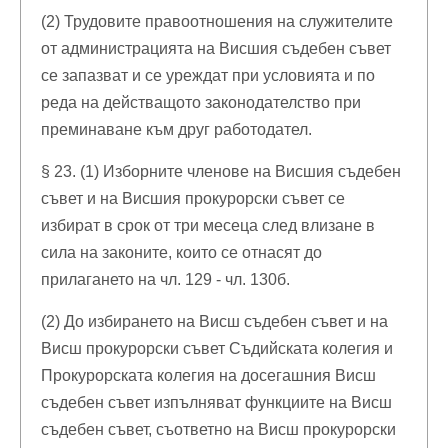
(2) Трудовите правоотношения на служителите
от администрацията на Висшия съдебен съвет
се запазват и се уреждат при условията и по
реда на действащото законодателство при
преминаване към друг работодател.
§ 23. (1) Изборните членове на Висшия съдебен
съвет и на Висшия прокурорски съвет се
избират в срок от три месеца след влизане в
сила на законите, които се отнасят до
прилагането на чл. 129 - чл. 130б.
(2) До избирането на Висш съдебен съвет и на
Висш прокурорски съвет Съдийската колегия и
Прокурорската колегия на досегашния Висш
съдебен съвет изпълняват функциите на Висш
съдебен съвет, съответно на Висш прокурорски