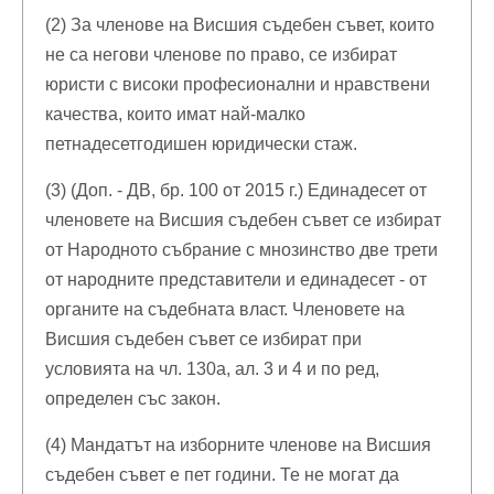
(2) За членове на Висшия съдебен съвет, които
не са негови членове по право, се избират
юристи с високи професионални и нравствени
качества, които имат най-малко
петнадесетгодишен юридически стаж.
(3) (Доп. - ДВ, бр. 100 от 2015 г.) Единадесет от
членовете на Висшия съдебен съвет се избират
от Народното събрание с мнозинство две трети
от народните представители и единадесет - от
органите на съдебната власт. Членовете на
Висшия съдебен съвет се избират при
условията на чл. 130а, ал. 3 и 4 и по ред,
определен със закон.
(4) Мандатът на изборните членове на Висшия
съдебен съвет е пет години. Те не могат да