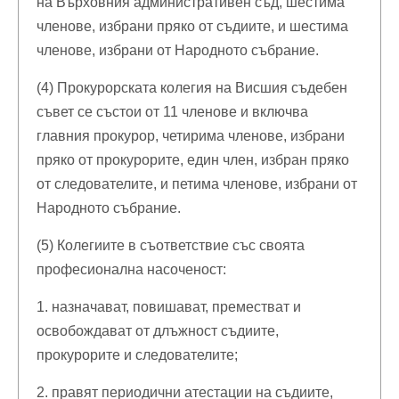
на Върховния административен съд, шестима
членове, избрани пряко от съдиите, и шестима
членове, избрани от Народното събрание.
(4) Прокурорската колегия на Висшия съдебен
съвет се състои от 11 членове и включва
главния прокурор, четирима членове, избрани
пряко от прокурорите, един член, избран пряко
от следователите, и петима членове, избрани от
Народното събрание.
(5) Колегиите в съответствие със своята
професионална насоченост:
1. назначават, повишават, преместват и
освобождават от длъжност съдиите,
прокурорите и следователите;
2. правят периодични атестации на съдиите,