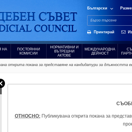
Български
Разме
Принтирай
Из
НОРМАТИВНИ И
 НА
ПОСТОЯННИ
МЕЖДУНАРОДНА
СЪ
ВЪТРЕШНИ
КОМИСИИ
ДЕЙНОСТ
ПАРТ
АКТОВЕ
на открита покана за представяне на кандидатури за длъжността ев
СЪОБ
ОТНОСНО:
Публикувана открита покана за представ
про