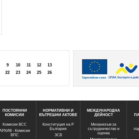
9
10
11
12
13
22
23
24
25
26
ПОСТОЯННИ
НОРМАТИВНИ И
МЕЖДУНАРОДНА
КОМИСИИ
ВЪТРЕШНИ АКТОВЕ
ДЕЙНОСТ
П
Комисии ВСС
Конституция на Р
Механизъм за
България
сътрудничество и
па
АРХИВ - Комисии
оценка
ВПС
ЗСВ