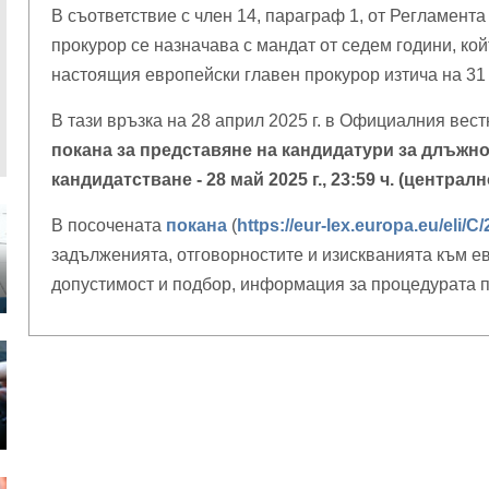
В съответствие с член 14, параграф 1, от Регламент
прокурор се назначава с мандат от седем години, ко
настоящия европейски главен прокурор изтича на 31 
В тази връзка на 28 април 2025 г. в Официалния вес
покана за
представяне на кандидатури за длъжно
кандидатстване - 28 май 2025 г., 23:59 ч. (центра
В посочената
покана
(
https://eur-lex.europa.eu/eli/C
задълженията, отговорностите и изискванията към ев
допустимост и подбор, информация за процедурата по