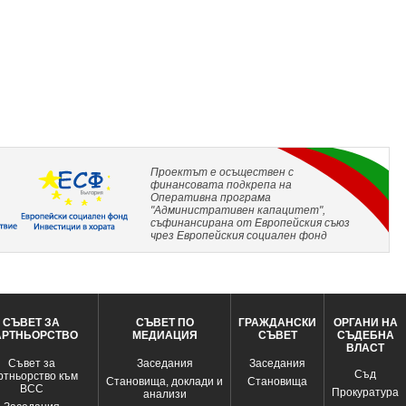
Проектът е осъществен с
финансовата подкрепа на
Оперативна програма
"Административен капацитет",
съфинансирана от Европейския съюз
чрез Европейския социален фонд
СЪВЕТ ЗА
СЪВЕТ ПО
ГРАЖДАНСКИ
ОРГАНИ НА
АРТНЬОРСТВО
МЕДИАЦИЯ
СЪВЕТ
СЪДЕБНА
ВЛАСТ
Съвет за
Заседания
Заседания
Съд
ртньорство към
Становища, доклади и
Становища
ВСС
Прокуратура
анализи