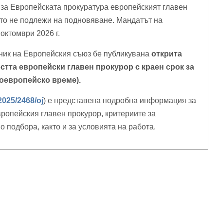
а за Европейската прокуратура европейският главен
йто не подлежи на подновяване. Мандатът на
октомври 2026 г.
тник на Европейския съюз бе публикувана
открита
стта европейски главен прокурор с краен срок за
лноевропейско време).
/2025/2468/oj
) е представена подробна информация за
ропейския главен прокурор, критериите за
 подбора, както и за условията на работа.