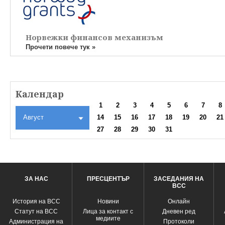
Норвежки финансов механизъм
Прочети повече тук »
Календар
1
2
3
4
5
6
7
8
Август
14
15
16
17
18
19
20
21
27
28
29
30
31
ЗА НАС
ПРЕСЦЕНТЪР
ЗАСЕДАНИЯ НА
ВСС
История на ВСС
Новини
Oнлайн
Статут на ВСС
Лица за контакт с
Дневен ред
медиите
Администрация на
Протоколи