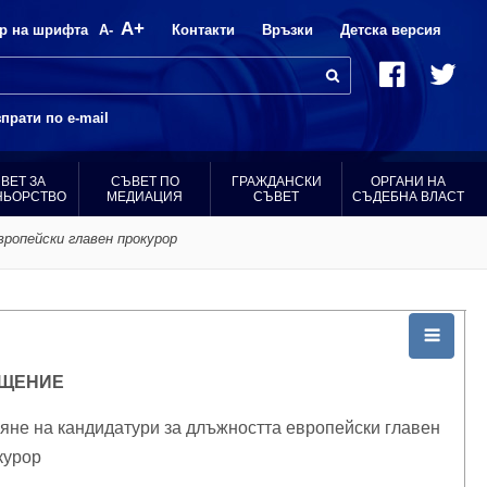
A+
р на шрифта
A-
Контакти
Връзки
Детска версия
прати по e-mail
ВЕТ ЗА
СЪВЕТ ПО
ГРАЖДАНСКИ
ОРГАНИ НА
НЬОРСТВО
МЕДИАЦИЯ
СЪВЕТ
СЪДЕБНА ВЛАСТ
ропейски главен прокурор
ЩЕНИЕ
яне на кандидатури за длъжността европейски главен
курор