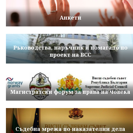
Анкети
Ръководства, наръчник и помагало по
проект на ВСС
Магистратски форум за права на човека
Съдебна мрежа по наказателни дела