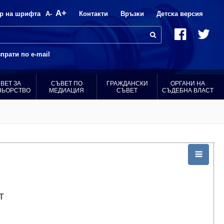
A+
р на шрифта
A-
Контакти
Връзки
Детска версия
прати по e-mail
ВЕТ ЗА
СЪВЕТ ПО
ГРАЖДАНСКИ
ОРГАНИ НА
НЬОРСТВО
МЕДИАЦИЯ
СЪВЕТ
СЪДЕБНА ВЛАСТ
Т