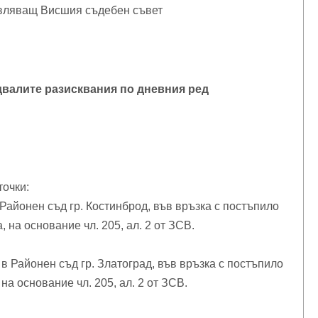
вляващ Висшия съдебен съвет
двалите разисквания по дневния ред
точки:
Районен съд гр. Костинброд, във връзка с постъпило
на основание чл. 205, ал. 2 от ЗСВ.
 Районен съд гр. Златоград, във връзка с постъпило
а основание чл. 205, ал. 2 от ЗСВ.