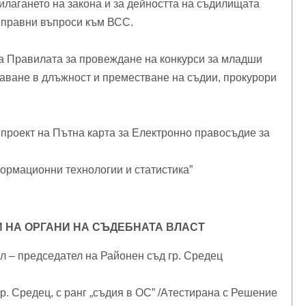
илагането на закона и за дейността на съдилищата
о правни въпроси към ВСС.
а Правилата за провеждане на конкурси за младши
аване в длъжност и преместване на съдии, прокурори
 проект на Пътна карта за Електронно правосъдие за
рмационни технологии и статистика”
 НА ОРГАНИ НА СЪДЕБНАТА ВЛАСТ
 – председател на Районен съд гр. Средец
р. Средец, с ранг „съдия в ОС” /Атестирана с Решение