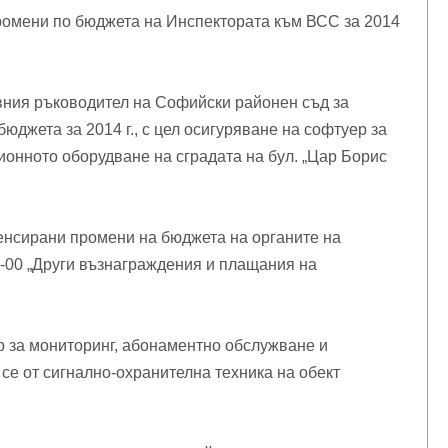
ромени по бюджета на Инспектората към ВСС за 2014
вния ръководител на Софийски районен съд за
джета за 2014 г., с цел осигуряване на софтуер за
ионното оборудване на сградата на бул. „Цар Борис
енсирани промени на бюджета на органите на
 02-00 „Други възнаграждения и плащания на
р за мониторинг, абонаментно обслужване и
се от сигнално-охранителна техника на обект