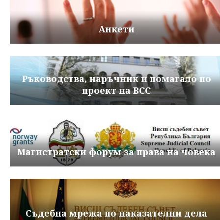
Анкети
Ръководства, наръчник и помагало по
проект на ВСС
Магистратски форум за права на човека
Съдебна мрежа по наказателни дела