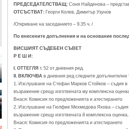
ПРЕДСЕДАТЕЛСТВАЩ:
Соня Найденова – предста
ОТСЪСТВАТ:
Георги Колев, Димитър Узунов
/Откриване на заседанието – 9.35 ч. /
По внесените допълнения и на основание после
ВИСШИЯТ СЪДЕБЕН СЪВЕТ
Р Е Ш И:
І. ОТТЕГЛЯ
т. 52 от дневния ред.
ІІ. ВКЛЮЧВА
в дневния ред следните допълнителни 
1. Изслушване на Стефан Марков Стойков – съдия в 
възражение срещу изготвената му комплексна оценка, 
Внася: Комисия по предложенията и атестирането
2. Изслушване на Гюлфие Мехмедова Яхова – съдия в
възражение срещу изготвената й комплексна оценка, н
Внася: Комисия по предложенията и атестирането