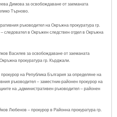
леева Димова за освобождаване от заеманата
елико Търново.
ративния ръководител на Окръжна прокуратура гр.
– следовател в Окръжен следствен отдел в Окръжна
лков Василев за освобождаване от заеманата
 Окръжна прокуратура гр. Кърджали.
 прокурор на Република България за определяне на
вния ръководител – заместник-районен прокурор на
циите на „административен ръководител – районен
ков Любенов – прокурор в Районна прокуратура гр.