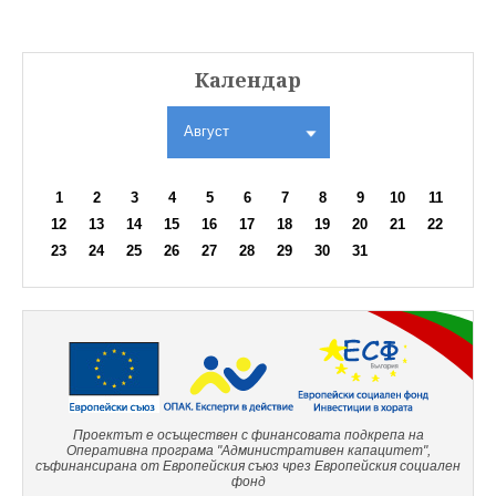
Календар
Август
1
2
3
4
5
6
7
8
9
10
11
12
13
14
15
16
17
18
19
20
21
22
23
24
25
26
27
28
29
30
31
Проектът е осъществен с финансовата подкрепа на
Оперативна програма "Административен капацитет",
съфинансирана от Европейския съюз чрез Европейския социален
фонд