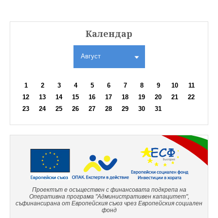
Календар
Август
1
2
3
4
5
6
7
8
9
10
11
12
13
14
15
16
17
18
19
20
21
22
23
24
25
26
27
28
29
30
31
Проектът е осъществен с финансовата подкрепа на
Оперативна програма "Административен капацитет",
съфинансирана от Европейския съюз чрез Европейския социален
фонд