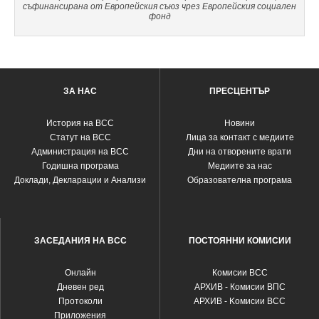
съфинансирана от Европейския съюз чрез Европейския социален
фонд
ЗА НАС
ПРЕСЦЕНТЪР
История на ВСС
Новини
Статут на ВСС
Лица за контакт с медиите
Администрация на ВСС
Дни на отворените врати
Годишна програма
Медиите за нас
Доклади, Декларации и Анализи
Образователна програма
ЗАСЕДАНИЯ НА ВСС
ПОСТОЯННИ КОМИСИИ
Oнлайн
Комисии ВСС
Дневен ред
АРХИВ - Комисии ВПС
Протоколи
АРХИВ - Kомисии ВСС
Приложения