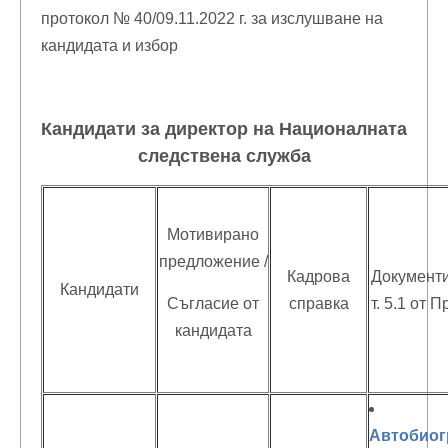
протокол № 40/09.11.2022 г. за изслушване на
кандидата и избор
Кандидати за директор на Националната
следствена служба
Мотивирано
предложение /
Кадрова
Документи 
Кандидати
Съгласие от
справка
т. 5.1 от 
кандидата
Автобио