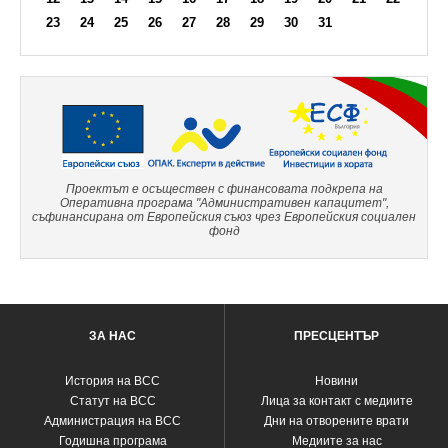
23
24
25
26
27
28
29
30
31
Проектът е осъществен с финансовата подкрепа на
Оперативна програма "Административен капацитет",
съфинансирана от Европейския съюз чрез Европейския социален
фонд
ЗА НАС
ПРЕСЦЕНТЪР
История на ВСС
Новини
Статут на ВСС
Лица за контакт с медиите
Администрация на ВСС
Дни на отворените врати
Годишна програма
Медиите за нас