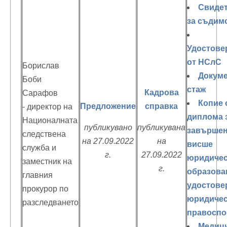
Свиде
за съдим
Удостове
от НСлС
Борислав
Докуме
Боби
стаж
Кадрова
Сарафов
Копие 
Предложение
справка
- директор на
диплома 
Националната
публикувано
публикувана
завърше
следствена
на 27.09.2022
на
висше
служба и
г.
27.09.2022
юридиче
заместник на
г.
образова
главния
удостове
прокурор по
юридичес
разследването
правоспо
Медиц