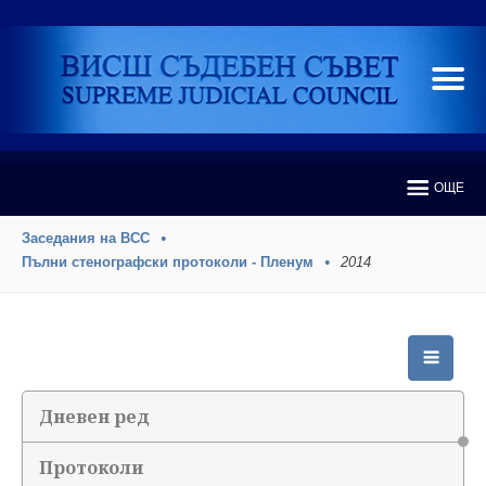
ОЩЕ
Заседания на ВСС
Пълни стенографски протоколи - Пленум
2014
Дневен ред
Протоколи