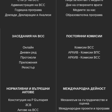
Статут на ВСС
Лица за контакт с медиите
Администрация на ВСС
Дни на отворените врати
Годишна програма
Медиите за нас
Доклади, Декларации и Анализи
Образователна програма
ЗАСЕДАНИЯ НА ВСС
ПОСТОЯННИ КОМИСИИ
Oнлайн
Комисии ВСС
Дневен ред
АРХИВ - Комисии ВПС
Протоколи
АРХИВ - Kомисии ВСС
Приложения
Регистър
НОРМАТИВНИ И ВЪТРЕШНИ
МЕЖДУНАРОДНА ДЕЙНОСТ
АКТОВЕ
Конституция на Р България
Механизъм за сътрудничество и
оценка
ЗСВ
Международни проекти и програми
Актове на ВСС