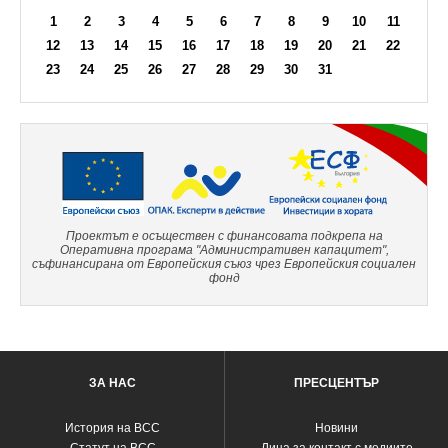
1
2
3
4
5
6
7
8
9
10
11
12
13
14
15
16
17
18
19
20
21
22
23
24
25
26
27
28
29
30
31
Проектът е осъществен с финансовата подкрепа на
Оперативна програма "Административен капацитет",
съфинансирана от Европейския съюз чрез Европейския социален
фонд
ЗА НАС
ПРЕСЦЕНТЪР
История на ВСС
Новини