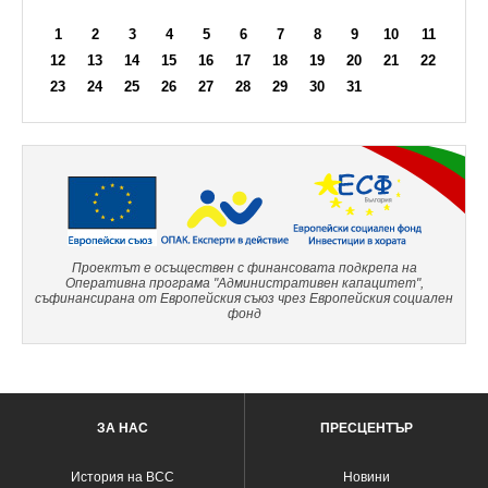
1
2
3
4
5
6
7
8
9
10
11
12
13
14
15
16
17
18
19
20
21
22
23
24
25
26
27
28
29
30
31
Проектът е осъществен с финансовата подкрепа на
Оперативна програма "Административен капацитет",
съфинансирана от Европейския съюз чрез Европейския социален
фонд
ЗА НАС
ПРЕСЦЕНТЪР
История на ВСС
Новини