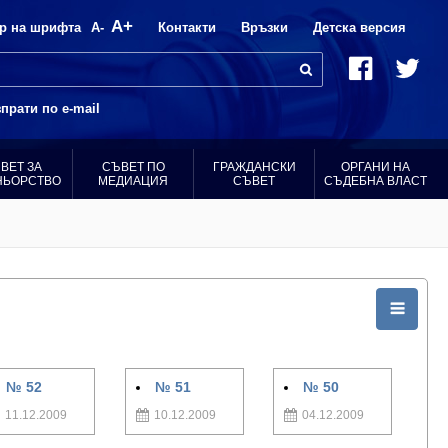
A+
р на шрифта
A-
Контакти
Връзки
Детска версия
прати по e-mail
ВЕТ ЗА
СЪВЕТ ПО
ГРАЖДАНСКИ
ОРГАНИ НА
НЬОРСТВО
МЕДИАЦИЯ
СЪВЕТ
СЪДЕБНА ВЛАСТ
№ 52
№ 51
№ 50
11.12.2009
10.12.2009
04.12.2009