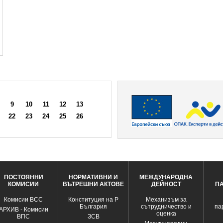
9
10
11
12
13
22
23
24
25
26
ПОСТОЯННИ
НОРМАТИВНИ И
МЕЖДУНАРОДНА
КОМИСИИ
ВЪТРЕШНИ АКТОВЕ
ДЕЙНОСТ
П
Комисии ВСС
Конституция на Р
Механизъм за
България
сътрудничество и
па
АРХИВ - Комисии
оценка
ВПС
ЗСВ