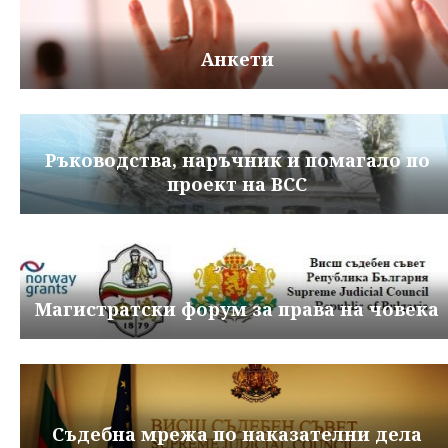
Анкети
Ръководства, наръчник и помагало по
проект на ВСС
Магистратски форум за права на човека
Съдебна мрежа по наказателни дела