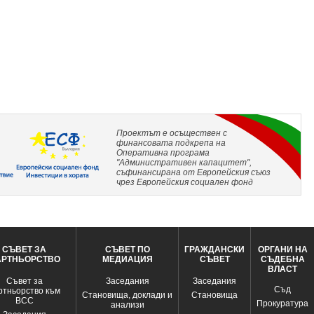
Проектът е осъществен с
финансовата подкрепа на
Оперативна програма
"Административен капацитет",
съфинансирана от Европейския съюз
чрез Европейския социален фонд
СЪВЕТ ЗА
СЪВЕТ ПО
ГРАЖДАНСКИ
ОРГАНИ НА
АРТНЬОРСТВО
МЕДИАЦИЯ
СЪВЕТ
СЪДЕБНА
ВЛАСТ
Съвет за
Заседания
Заседания
Съд
ртньорство към
Становища, доклади и
Становища
ВСС
Прокуратура
анализи