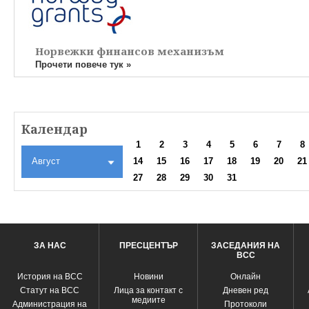
Норвежки финансов механизъм
Прочети повече тук »
Календар
1
2
3
4
5
6
7
8
Август
14
15
16
17
18
19
20
21
27
28
29
30
31
ЗА НАС
ПРЕСЦЕНТЪР
ЗАСЕДАНИЯ НА
ВСС
История на ВСС
Новини
Oнлайн
Статут на ВСС
Лица за контакт с
Дневен ред
медиите
Администрация на
Протоколи