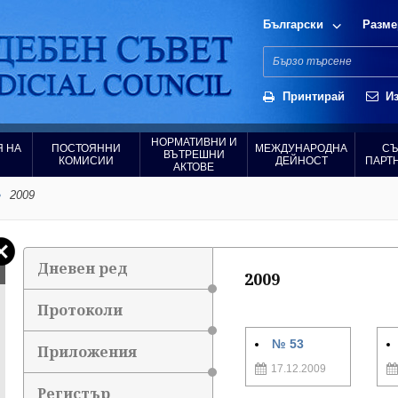
Български
Разме
Принтирай
Из
НОРМАТИВНИ И
 НА
ПОСТОЯННИ
МЕЖДУНАРОДНА
СЪ
ВЪТРЕШНИ
КОМИСИИ
ДЕЙНОСТ
ПАРТ
АКТОВЕ
2009
Дневен ред
2009
Протоколи
№ 53
Приложения
17.12.2009
Регистър